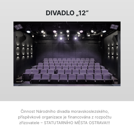
DIVADLO „12“
Činnost Národního divadla moravskoslezského,
příspěvkové organizace je financována z rozpočtu
zřizovatele – STATUTARNÍHO MĚSTA OSTRAVA!!!