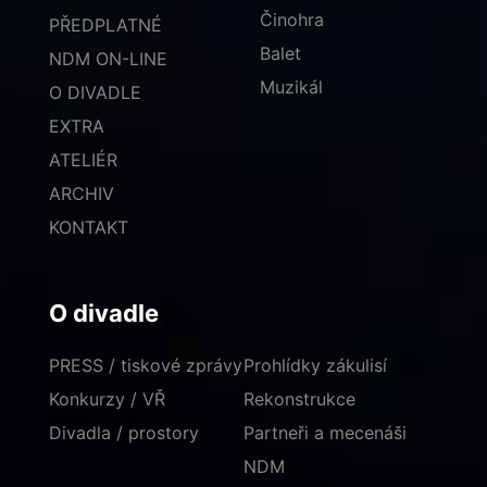
Činohra
PŘEDPLATNÉ
Balet
NDM ON-LINE
Muzikál
O DIVADLE
EXTRA
ATELIÉR
ARCHIV
KONTAKT
O divadle
PRESS / tiskové zprávy
Prohlídky zákulisí
Konkurzy / VŘ
Rekonstrukce
Divadla / prostory
Partneři a mecenáši
NDM