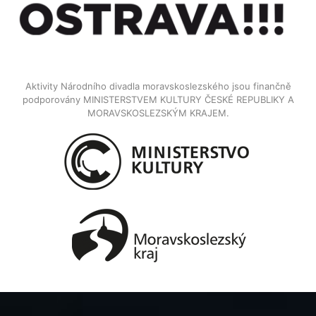
Aktivity Národního divadla moravskoslezského jsou finančně
podporovány MINISTERSTVEM KULTURY ČESKÉ REPUBLIKY A
MORAVSKOSLEZSKÝM KRAJEM.