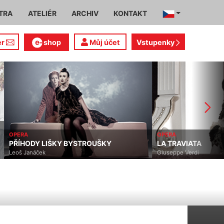
TRA
ATELIÉR
ARCHIV
KONTAKT
er
shop
Můj účet
Vstupenky
OPERA
OPERA
PŘÍHODY LIŠKY BYSTROUŠKY
LA TRAVIATA
Leoš Janáček
Giuseppe Verdi