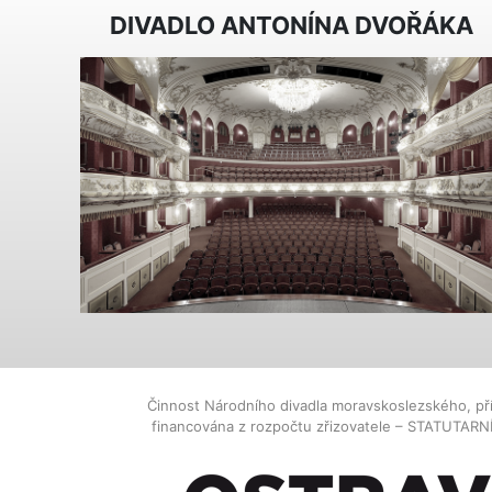
DIVADLO ANTONÍNA DVOŘÁKA
Činnost Národního divadla moravskoslezského, př
financována z rozpočtu zřizovatele – STATUTAR