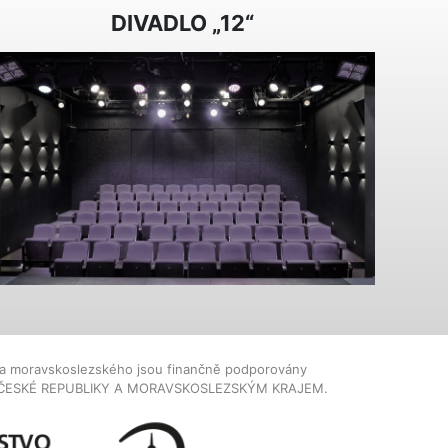
DIVADLO „12“
dla moravskoslezského jsou finančně podporovány
ČESKÉ REPUBLIKY A MORAVSKOSLEZSKÝM KRAJEM.