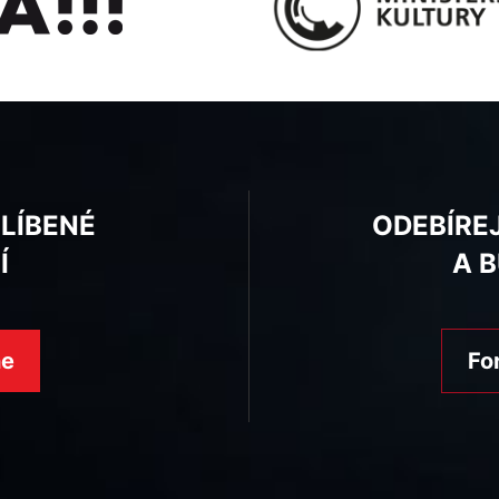
BLÍBENÉ
ODEBÍRE
Í
A 
ne
Fo