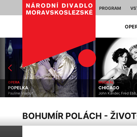
PROGRAM
VS
OPE
OPERA
MUZIKÁL
POPELKA
CHICAGO
Pauline Viardot
John Kander, Fred Ebb, B
BOHUMÍR POLÁCH - ŽIVOT