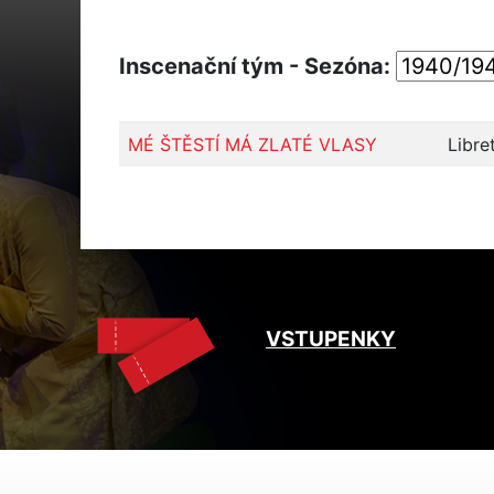
Inscenační tým - Sezóna:
MÉ ŠTĚSTÍ MÁ ZLATÉ VLASY
Libre
VSTUPENKY