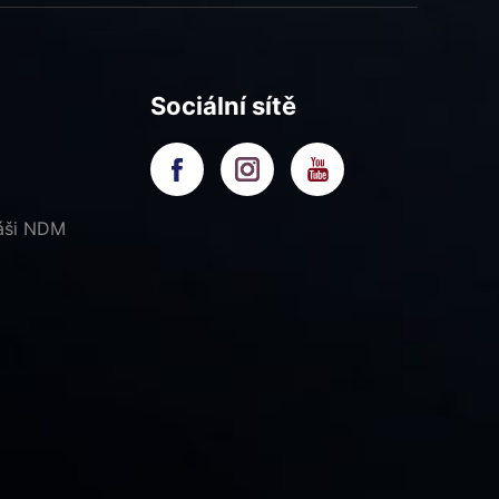
Sociální sítě
náši NDM