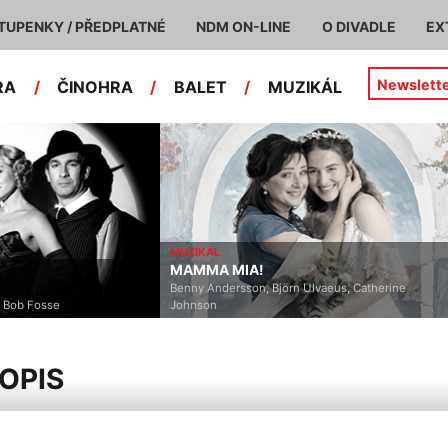
TUPENKY / PŘEDPLATNÉ
NDM ON-LINE
O DIVADLE
EX
Newslett
RA
/
ČINOHRA
/
BALET
/
MUZIKÁL
MUZIKÁL
MAMMA MIA!
Benny Andersson, Björn Ulvaeus, Catherine
ob Fosse
Johnson
OPIS