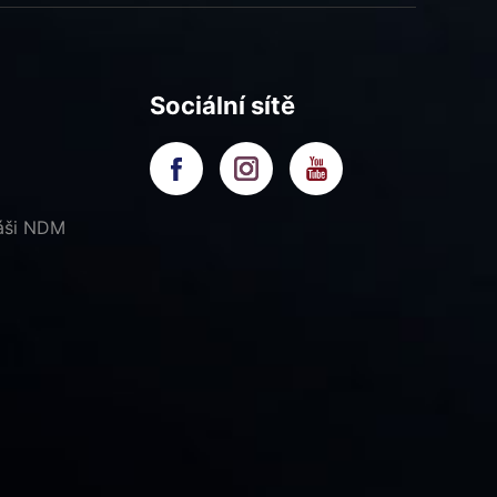
Sociální sítě
náši NDM