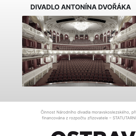
DIVADLO ANTONÍNA DVOŘÁKA
Činnost Národního divadla moravskoslezského, př
financována z rozpočtu zřizovatele – STATUTAR