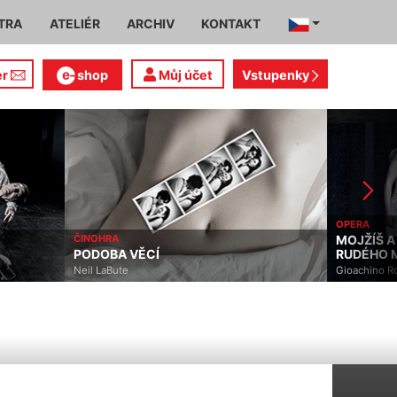
TRA
ATELIÉR
ARCHIV
KONTAKT
er
shop
Můj účet
Vstupenky
OPERA
ČINOHRA
MOJŽÍŠ A FARAON A
PODOBA VĚCÍ
RUDÉHO MOŘE
Neil LaBute
Gioachino Rossini