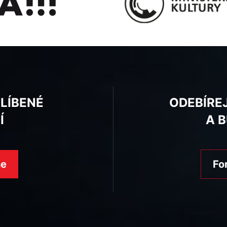
BLÍBENÉ
ODEBÍRE
Í
A 
ne
Fo