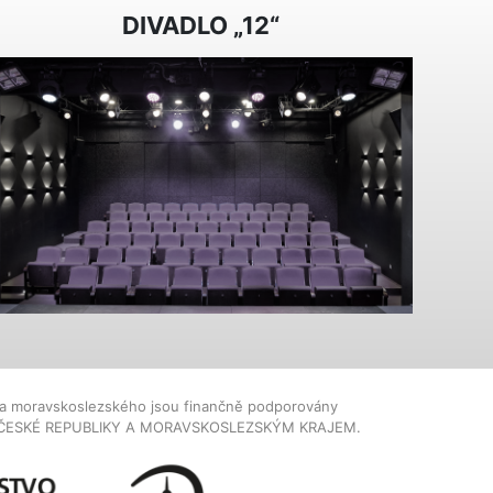
DIVADLO „12“
dla moravskoslezského jsou finančně podporovány
ČESKÉ REPUBLIKY A MORAVSKOSLEZSKÝM KRAJEM.