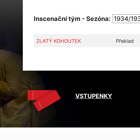
Inscenační tým - Sezóna:
ZLATÝ KOHOUTEK
Překlad
VSTUPENKY