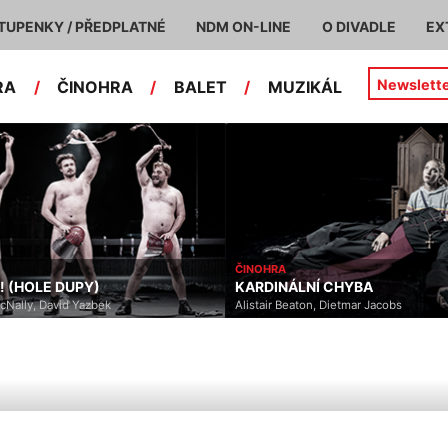
TUPENKY / PŘEDPLATNÉ
NDM ON-LINE
O DIVADLE
EX
Newslett
RA
/
ČINOHRA
/
BALET
/
MUZIKÁL
ČINOHRA
PY)
KARDINÁLNÍ CHYBA
Yazbek
Alistair Beaton, Dietmar Jacobs