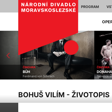
PROGRAM
VS
OPE
ČINOHRA
ČINOHRA
BŮH
DONAHA! (HOLE DU
Ferdinand von Schirach
Terrence McNally, David 
BOHUŠ VILÍM - ŽIVOTOPIS