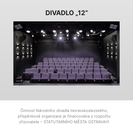
DIVADLO „12“
Činnost Národního divadla moravskoslezského,
příspěvkové organizace je financována z rozpočtu
zřizovatele – STATUTARNÍHO MĚSTA OSTRAVA!!!