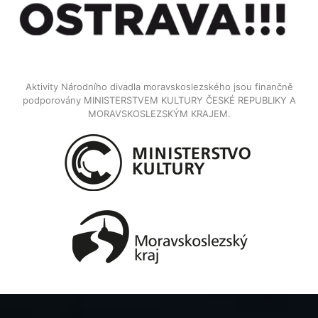
Aktivity Národního divadla moravskoslezského jsou finančně
podporovány MINISTERSTVEM KULTURY ČESKÉ REPUBLIKY A
MORAVSKOSLEZSKÝM KRAJEM.