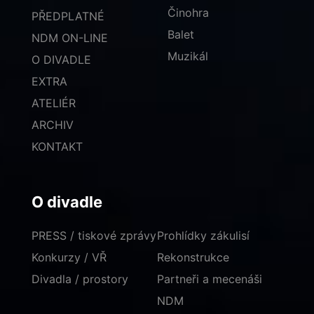
Činohra
PŘEDPLATNÉ
Balet
NDM ON-LINE
Muzikál
O DIVADLE
EXTRA
ATELIÉR
ARCHIV
KONTAKT
O divadle
PRESS / tiskové zprávy
Prohlídky zákulisí
Konkurzy / VŘ
Rekonstrukce
Divadla / prostory
Partneři a mecenáši
NDM