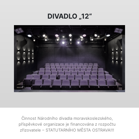
DIVADLO „12“
Činnost Národního divadla moravskoslezského,
příspěvkové organizace je financována z rozpočtu
zřizovatele – STATUTARNÍHO MĚSTA OSTRAVA!!!