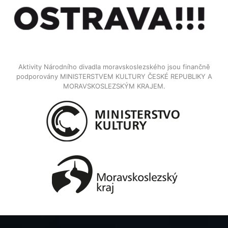
Aktivity Národního divadla moravskoslezského jsou finančně
podporovány MINISTERSTVEM KULTURY ČESKÉ REPUBLIKY A
MORAVSKOSLEZSKÝM KRAJEM.