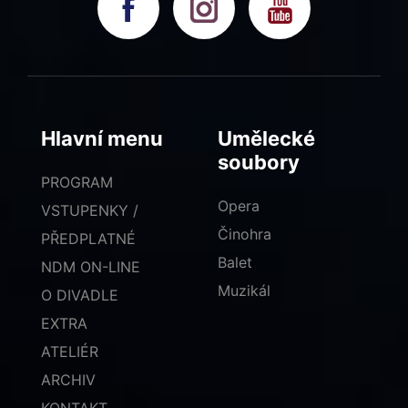
Hlavní menu
Umělecké
soubory
PROGRAM
Opera
VSTUPENKY /
Činohra
PŘEDPLATNÉ
Balet
NDM ON-LINE
Muzikál
O DIVADLE
EXTRA
ATELIÉR
ARCHIV