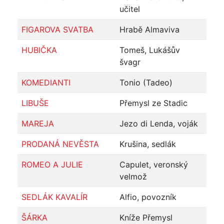
učitel
FIGAROVA SVATBA
Hrabě Almaviva
HUBIČKA
Tomeš, Lukášův
švagr
KOMEDIANTI
Tonio (Tadeo)
LIBUŠE
Přemysl ze Stadic
MAREJA
Jezo di Lenda, voják
PRODANÁ NEVĚSTA
Krušina, sedlák
ROMEO A JULIE
Capulet, veronský
velmož
SEDLÁK KAVALÍR
Alfio, povozník
ŠÁRKA
Kníže Přemysl