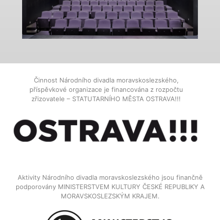
Činnost Národního divadla moravskoslezského,
příspěvkové organizace je financována z rozpočtu
zřizovatele – STATUTARNÍHO MĚSTA OSTRAVA!!!
Aktivity Národního divadla moravskoslezského jsou finančně
podporovány MINISTERSTVEM KULTURY ČESKÉ REPUBLIKY A
MORAVSKOSLEZSKÝM KRAJEM.