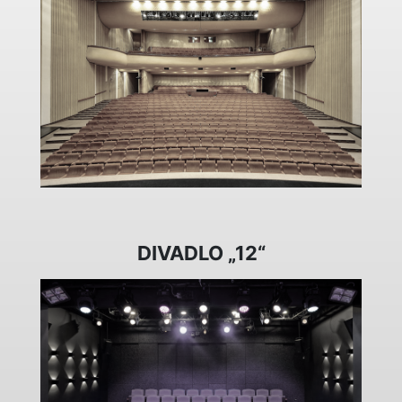
DIVADLO „12“