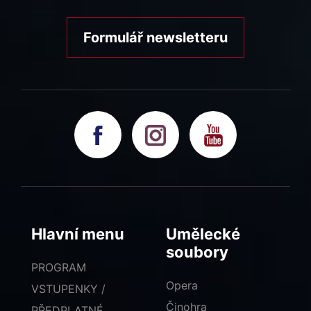
Formulář newsletteru
Hlavní menu
Umělecké
soubory
PROGRAM
Opera
VSTUPENKY /
Činohra
PŘEDPLATNÉ