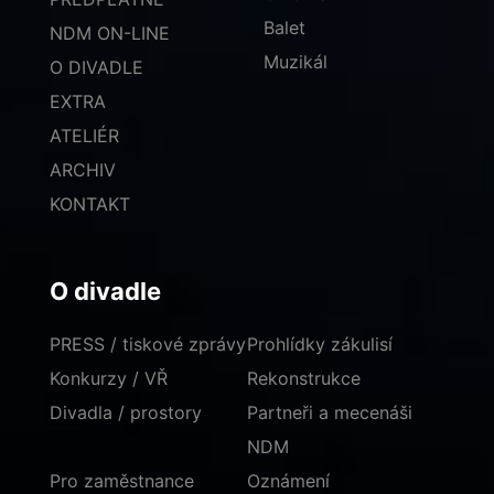
Balet
NDM ON-LINE
Muzikál
O DIVADLE
EXTRA
ATELIÉR
ARCHIV
KONTAKT
O divadle
PRESS / tiskové zprávy
Prohlídky zákulisí
Konkurzy / VŘ
Rekonstrukce
Divadla / prostory
Partneři a mecenáši
NDM
Pro zaměstnance
Oznámení