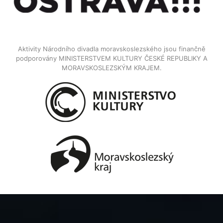
Aktivity Národního divadla moravskoslezského jsou finančně
podporovány MINISTERSTVEM KULTURY ČESKÉ REPUBLIKY A
MORAVSKOSLEZSKÝM KRAJEM.