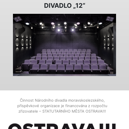
DIVADLO „12“
Činnost Národního divadla moravskoslezského,
příspěvkové organizace je financována z rozpočtu
zřizovatele – STATUTARNÍHO MĚSTA OSTRAVA!!!