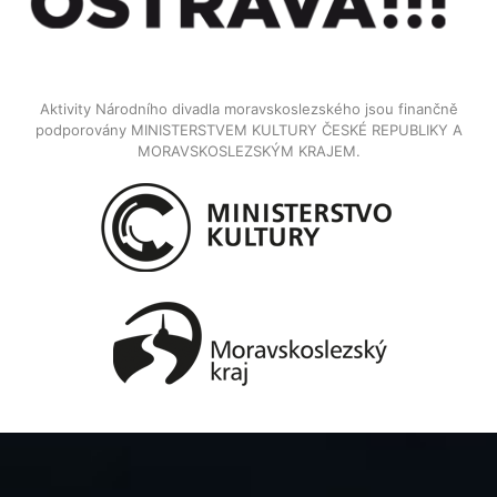
Aktivity Národního divadla moravskoslezského jsou finančně
podporovány MINISTERSTVEM KULTURY ČESKÉ REPUBLIKY A
MORAVSKOSLEZSKÝM KRAJEM.