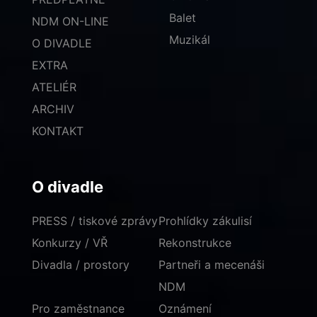
Balet
NDM ON-LINE
Muzikál
O DIVADLE
EXTRA
ATELIÉR
ARCHIV
KONTAKT
O divadle
PRESS / tiskové zprávy
Prohlídky zákulisí
Konkurzy / VŘ
Rekonstrukce
Divadla / prostory
Partneři a mecenáši
NDM
Pro zaměstnance
Oznámení