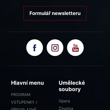
Formulář newsletteru
Hlavní menu
Umělecké
soubory
PROGRAM
Opera
VSTUPENKY /
Činohra
PŘEDPLATNÉ