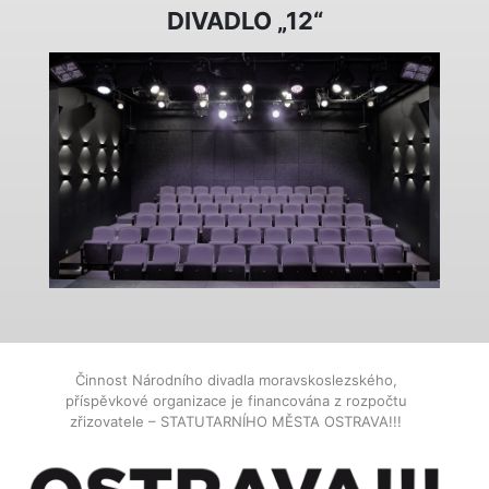
DIVADLO „12“
Činnost Národního divadla moravskoslezského,
příspěvkové organizace je financována z rozpočtu
zřizovatele – STATUTARNÍHO MĚSTA OSTRAVA!!!