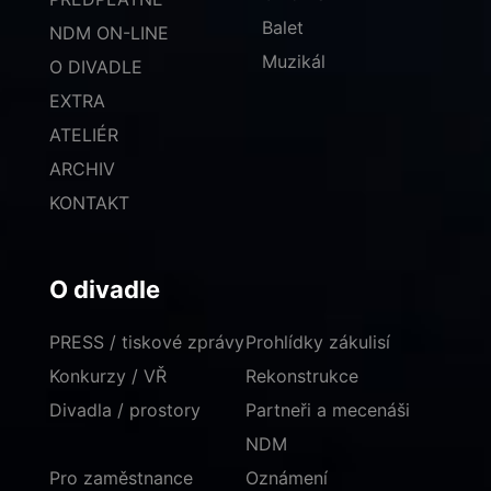
Balet
NDM ON-LINE
Muzikál
O DIVADLE
EXTRA
ATELIÉR
ARCHIV
KONTAKT
O divadle
PRESS / tiskové zprávy
Prohlídky zákulisí
Konkurzy / VŘ
Rekonstrukce
Divadla / prostory
Partneři a mecenáši
NDM
Pro zaměstnance
Oznámení