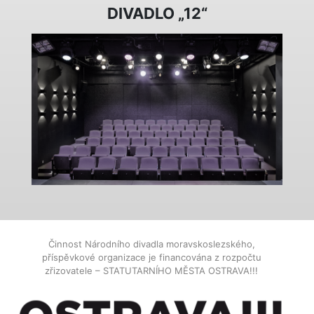
DIVADLO „12“
Činnost Národního divadla moravskoslezského,
příspěvkové organizace je financována z rozpočtu
zřizovatele – STATUTARNÍHO MĚSTA OSTRAVA!!!