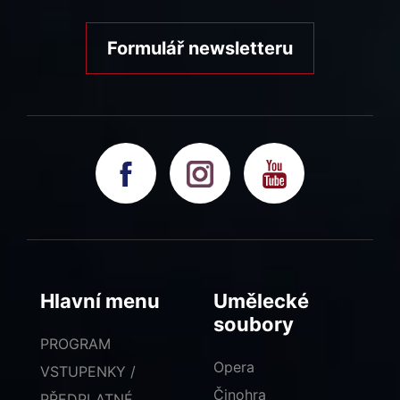
Formulář newsletteru
Hlavní menu
Umělecké
soubory
PROGRAM
Opera
VSTUPENKY /
Činohra
PŘEDPLATNÉ