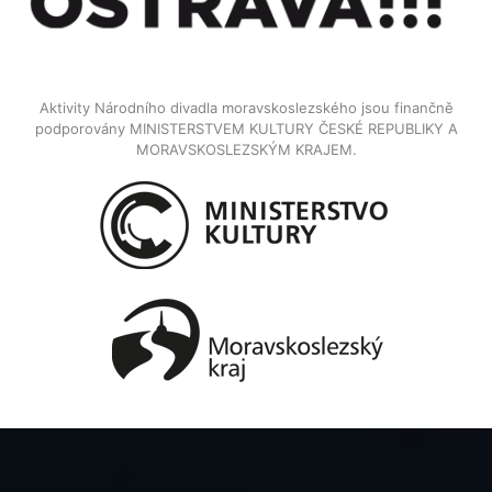
Aktivity Národního divadla moravskoslezského jsou finančně
podporovány MINISTERSTVEM KULTURY ČESKÉ REPUBLIKY A
MORAVSKOSLEZSKÝM KRAJEM.