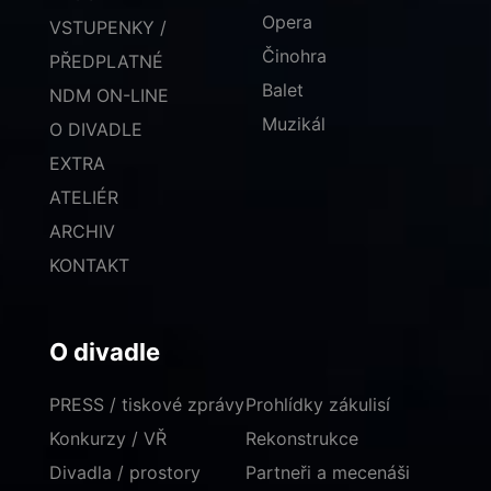
Opera
VSTUPENKY /
Činohra
PŘEDPLATNÉ
Balet
NDM ON-LINE
Muzikál
O DIVADLE
EXTRA
ATELIÉR
ARCHIV
KONTAKT
O divadle
PRESS / tiskové zprávy
Prohlídky zákulisí
Konkurzy / VŘ
Rekonstrukce
Divadla / prostory
Partneři a mecenáši