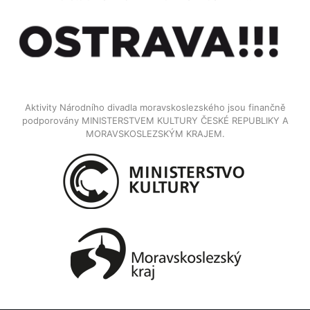
Aktivity Národního divadla moravskoslezského jsou finančně
podporovány MINISTERSTVEM KULTURY ČESKÉ REPUBLIKY A
MORAVSKOSLEZSKÝM KRAJEM.