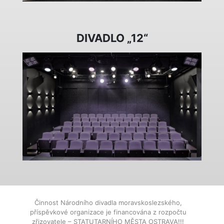
DIVADLO „12“
Činnost Národního divadla moravskoslezského,
příspěvkové organizace je financována z rozpočtu
zřizovatele – STATUTARNÍHO MĚSTA OSTRAVA!!!