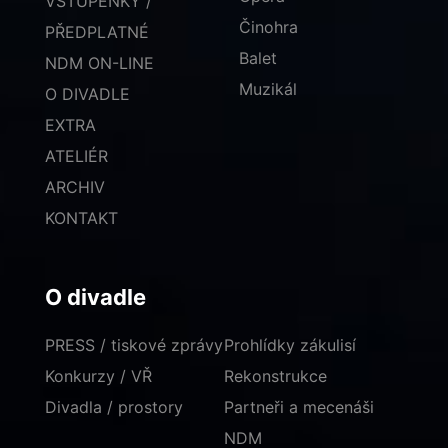
VSTUPENKY /
Činohra
PŘEDPLATNÉ
Balet
NDM ON-LINE
Muzikál
O DIVADLE
EXTRA
ATELIÉR
ARCHIV
KONTAKT
O divadle
PRESS / tiskové zprávy
Prohlídky zákulisí
Konkurzy / VŘ
Rekonstrukce
Divadla / prostory
Partneři a mecenáši
NDM