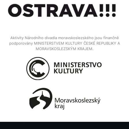
Aktivity Národního divadla moravskoslezského jsou finančně
podporovány MINISTERSTVEM KULTURY ČESKÉ REPUBLIKY A
MORAVSKOSLEZSKÝM KRAJEM.