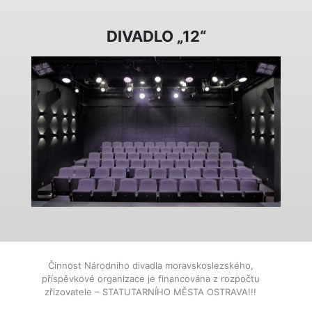
DIVADLO „12“
Činnost Národního divadla moravskoslezského,
příspěvkové organizace je financována z rozpočtu
zřizovatele – STATUTARNÍHO MĚSTA OSTRAVA!!!