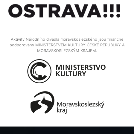
Aktivity Národního divadla moravskoslezského jsou finančně
podporovány MINISTERSTVEM KULTURY ČESKÉ REPUBLIKY A
MORAVSKOSLEZSKÝM KRAJEM.