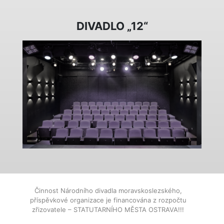
DIVADLO „12“
Činnost Národního divadla moravskoslezského,
příspěvkové organizace je financována z rozpočtu
zřizovatele – STATUTARNÍHO MĚSTA OSTRAVA!!!