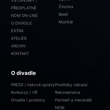
VSTUPENKY /
Činohra
PŘEDPLATNÉ
Balet
NDM ON-LINE
Muzikál
O DIVADLE
EXTRA
ATELIÉR
ARCHIV
KONTAKT
O divadle
PRESS / tiskové zprávy
Prohlídky zákulisí
Konkurzy / VŘ
Rekonstrukce
Divadla / prostory
Partneři a mecenáši
NDM