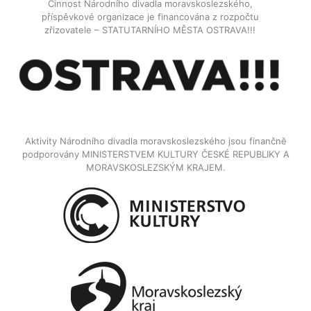
Činnost Národního divadla moravskoslezského,
příspěvkové organizace je financována z rozpočtu
zřizovatele – STATUTARNÍHO MĚSTA OSTRAVA!!!
Aktivity Národního divadla moravskoslezského jsou finančně
podporovány MINISTERSTVEM KULTURY ČESKÉ REPUBLIKY A
MORAVSKOSLEZSKÝM KRAJEM.