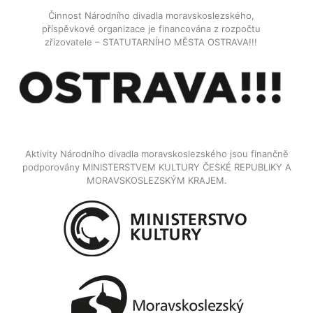
Činnost Národního divadla moravskoslezského,
příspěvkové organizace je financována z rozpočtu
zřizovatele – STATUTARNÍHO MĚSTA OSTRAVA!!!
Aktivity Národního divadla moravskoslezského jsou finančně
podporovány MINISTERSTVEM KULTURY ČESKÉ REPUBLIKY A
MORAVSKOSLEZSKÝM KRAJEM.