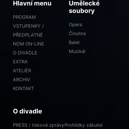
Hlavní menu
Umělecké
soubory
PROGRAM
Opera
VSTUPENKY /
Činohra
PŘEDPLATNÉ
Balet
NDM ON-LINE
Muzikál
O DIVADLE
EXTRA
ATELIÉR
ARCHIV
KONTAKT
O divadle
PRESS / tiskové zprávy
Prohlídky zákulisí