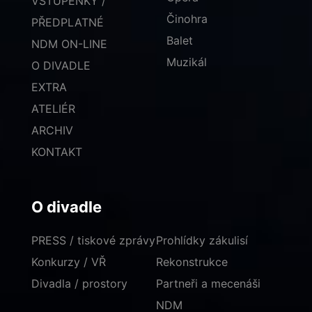
VSTUPENKY /
Činohra
PŘEDPLATNÉ
Balet
NDM ON-LINE
Muzikál
O DIVADLE
EXTRA
ATELIÉR
ARCHIV
KONTAKT
O divadle
PRESS / tiskové zprávy
Prohlídky zákulisí
Konkurzy / VŘ
Rekonstrukce
Divadla / prostory
Partneři a mecenáši
NDM