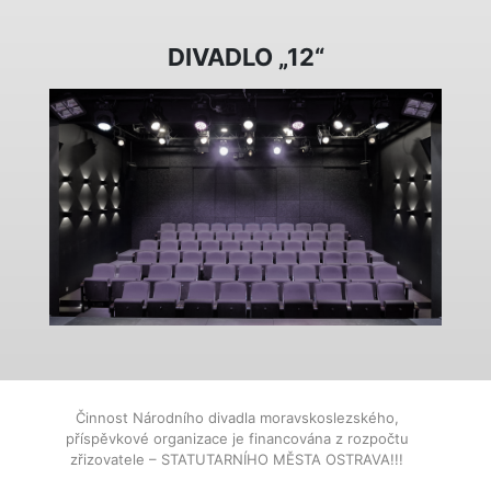
DIVADLO „12“
Činnost Národního divadla moravskoslezského,
příspěvkové organizace je financována z rozpočtu
zřizovatele – STATUTARNÍHO MĚSTA OSTRAVA!!!