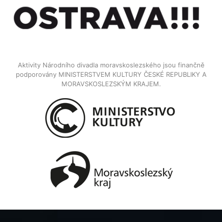
Aktivity Národního divadla moravskoslezského jsou finančně
podporovány MINISTERSTVEM KULTURY ČESKÉ REPUBLIKY A
MORAVSKOSLEZSKÝM KRAJEM.