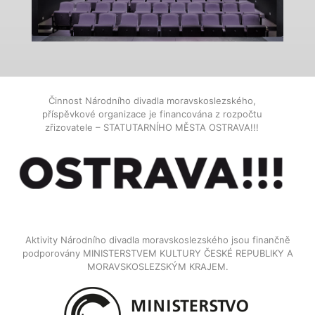
Činnost Národního divadla moravskoslezského,
příspěvkové organizace je financována z rozpočtu
zřizovatele – STATUTARNÍHO MĚSTA OSTRAVA!!!
Aktivity Národního divadla moravskoslezského jsou finančně
podporovány MINISTERSTVEM KULTURY ČESKÉ REPUBLIKY A
MORAVSKOSLEZSKÝM KRAJEM.