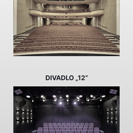
DIVADLO „12“