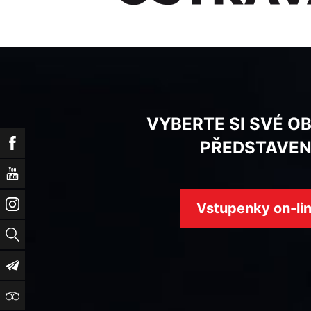
VYBERTE SI SVÉ O
Facebook
PŘEDSTAVEN
YouTube
Instagram
Vstupenky on-li
Vyhledat
Newsletter
TripAdvisor