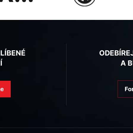
BLÍBENÉ
ODEBÍRE
Í
A 
ne
Fo