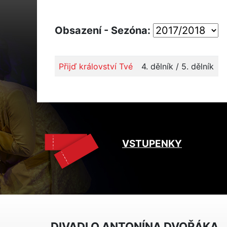
Obsazení - Sezóna:
Přijď království Tvé
4. dělník / 5. dělník
VSTUPENKY
DIVADLO ANTONÍNA DVOŘÁKA