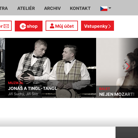
TRA
ATELIÉR
ARCHIV
KONTAKT
er
shop
Můj účet
Vstupenky
MUZIKÁL
JONÁŠ A TINGL-TANGL
BALET
NEJEN MOZART!
Jiří Suchý, Jiří Šlitr