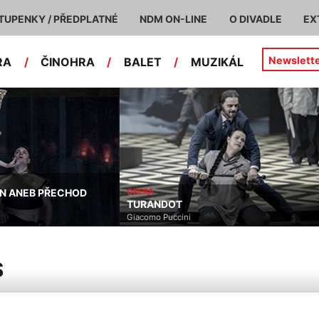
TUPENKY / PŘEDPLATNÉ
NDM ON-LINE
O DIVADLE
EX
Newslett
RA
/
ČINOHRA
/
BALET
/
MUZIKÁL
ANEB PŘECHOD
OPERA
TURANDOT
Giacomo Puccini
S