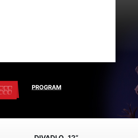
PROGRAM
DIVADLO „12“