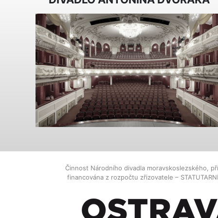
Činnost Národního divadla moravskoslezského, př
financována z rozpočtu zřizovatele – STATUTAR