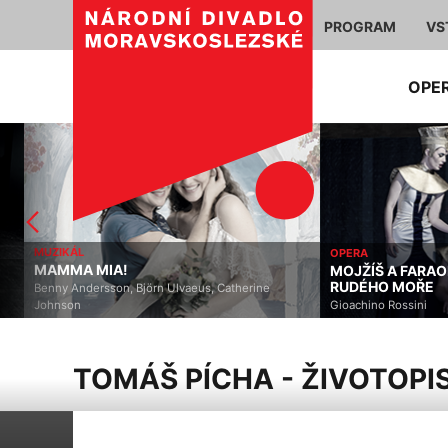
PROGRAM
VS
OPE
MUZIKÁL
OPERA
MAMMA MIA!
MOJŽÍŠ A FARAON 
RUDÉHO MOŘE
Benny Andersson, Björn Ulvaeus, Catherine
Johnson
Gioachino Rossini
TOMÁŠ PÍCHA - ŽIVOTOPI