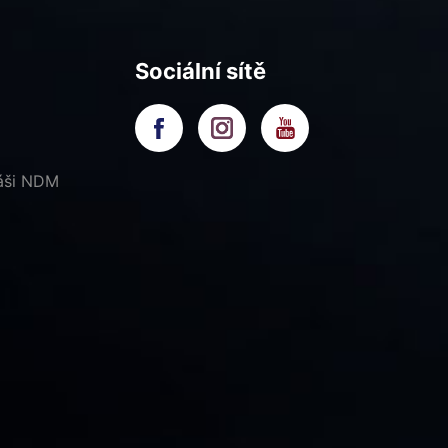
Sociální sítě
náši NDM