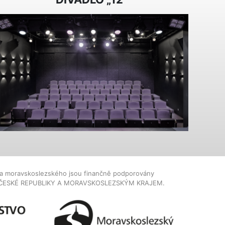
dla moravskoslezského jsou finančně podporovány
ČESKÉ REPUBLIKY A MORAVSKOSLEZSKÝM KRAJEM.