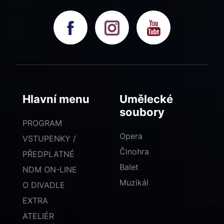
Hlavní menu
Umělecké
soubory
PROGRAM
Opera
VSTUPENKY /
Činohra
PŘEDPLATNÉ
Balet
NDM ON-LINE
Muzikál
O DIVADLE
EXTRA
ATELIÉR