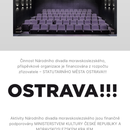
Činnost Národního divadla moravskoslezského,
příspěvkové organizace je financována z rozpočtu
zřizovatele – STATUTARNÍHO MĚSTA OSTRAVA!!!
Aktivity Národního divadla moravskoslezského jsou finančně
podporovány MINISTERSTVEM KULTURY ČESKÉ REPUBLIKY A
MORAVSKOSLEZSKÝM KRAJEM.