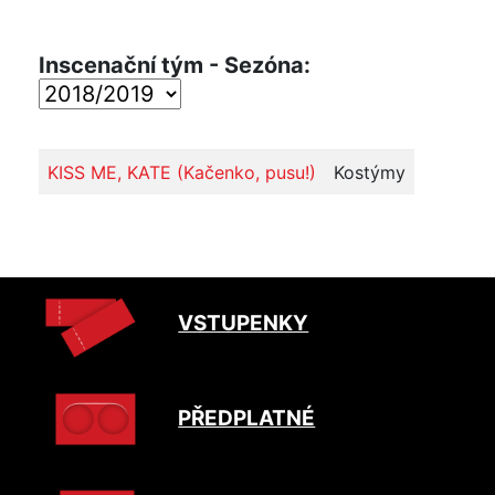
Inscenační tým - Sezóna:
KISS ME, KATE (Kačenko, pusu!)
Kostýmy
VSTUPENKY
PŘEDPLATNÉ