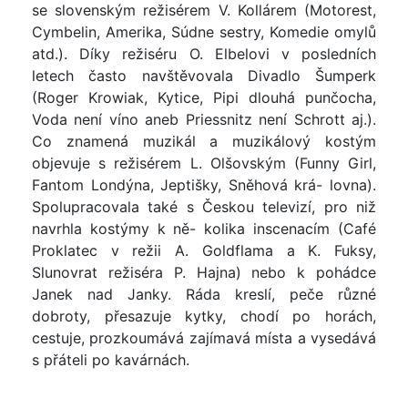
se slovenským režisérem V. Kollárem (Motorest,
Cymbelin, Amerika, Súdne sestry, Komedie omylů
atd.). Díky režiséru O. Elbelovi v posledních
letech často navštěvovala Divadlo Šumperk
(Roger Krowiak, Kytice, Pipi dlouhá punčocha,
Voda není víno aneb Priessnitz není Schrott aj.).
Co znamená muzikál a muzikálový kostým
objevuje s režisérem L. Olšovským (Funny Girl,
Fantom Londýna, Jeptišky, Sněhová krá- lovna).
Spolupracovala také s Českou televizí, pro niž
navrhla kostýmy k ně- kolika inscenacím (Café
Proklatec v režii A. Goldflama a K. Fuksy,
Slunovrat režiséra P. Hajna) nebo k pohádce
Janek nad Janky. Ráda kreslí, peče různé
dobroty, přesazuje kytky, chodí po horách,
cestuje, prozkoumává zajímavá místa a vysedává
s přáteli po kavárnách.