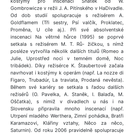
kostýmy pro inscenaci Sňatek od W.
Gombrowicze v režii J. A. Pitínského v HaDivadle.
Od dob studií spolupracuje s režisérem A.
Goldflamem (Tři sestry, Psí valčík, Proklatec,
Proměna, U cíle aj.). Při své absolventské
inscenaci Na větrné hůrce (1995) se poprvé
setkala s režisérem M. T. Rů- žičkou, s nímž
posléze vytvořila několik dalších titulů (Romeo a
Julie, Uprostřed noci v temném domě, Noc
tribádek). Díky režisérce K. Štaubertové začala
navrhovat i kostýmy k operám (např. La nozze di
Figaro, Trubadúr, La traviata, Prodaná nevěsta).
Během své kariéry se setkala s řadou dalších
režisérů (O. Pavelka, A. Staněk, I. Balaďa, M.
Oščatka), s nimiž v divadlech u nás i na
Slovensku připravila mnoho inscenací (např.
Utrpení mladého Werthera, Zimní pohádka, Bratři
Karamazovi, Klářiny vztahy, Něco za něco,
Saturnin). Od roku 2006 pravidelně spolupracuje