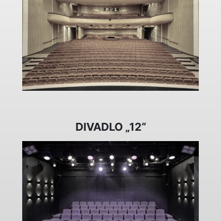
DIVADLO „12“