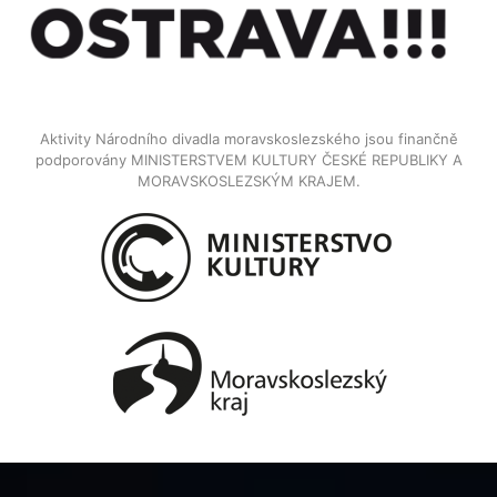
Aktivity Národního divadla moravskoslezského jsou finančně
podporovány MINISTERSTVEM KULTURY ČESKÉ REPUBLIKY A
MORAVSKOSLEZSKÝM KRAJEM.