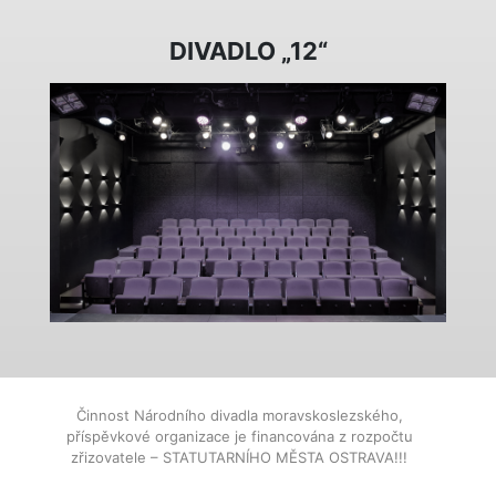
DIVADLO „12“
Činnost Národního divadla moravskoslezského,
příspěvkové organizace je financována z rozpočtu
zřizovatele – STATUTARNÍHO MĚSTA OSTRAVA!!!