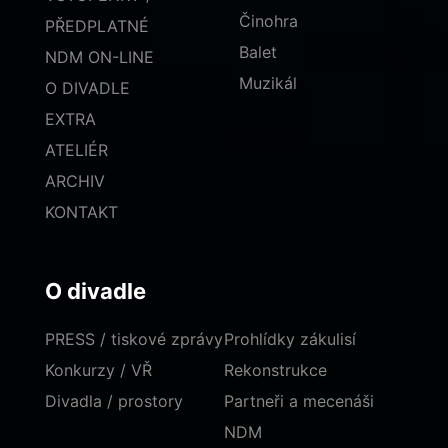
Činohra
PŘEDPLATNÉ
Balet
NDM ON-LINE
Muzikál
O DIVADLE
EXTRA
ATELIÉR
ARCHIV
KONTAKT
O divadle
PRESS / tiskové zprávy
Prohlídky zákulisí
Konkurzy / VŘ
Rekonstrukce
Divadla / prostory
Partneři a mecenáši
NDM