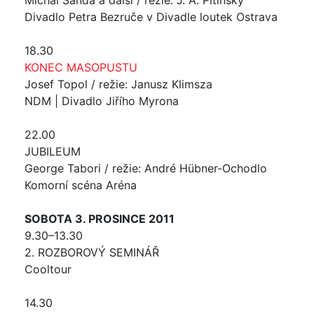
Michal Šanda a další / režie: J. A. Pitínský
Divadlo Petra Bezruče v Divadle loutek Ostrava
18.30
KONEC MASOPUSTU
Josef Topol / režie: Janusz Klimsza
NDM | Divadlo Jiřího Myrona
22.00
JUBILEUM
George Tabori / režie: André Hübner-Ochodlo
Komorní scéna Aréna
SOBOTA 3. PROSINCE 2011
9.30–13.30
2. ROZBOROVÝ SEMINÁŘ
Cooltour
14.30