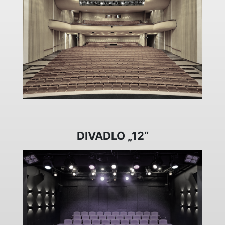
DIVADLO „12“