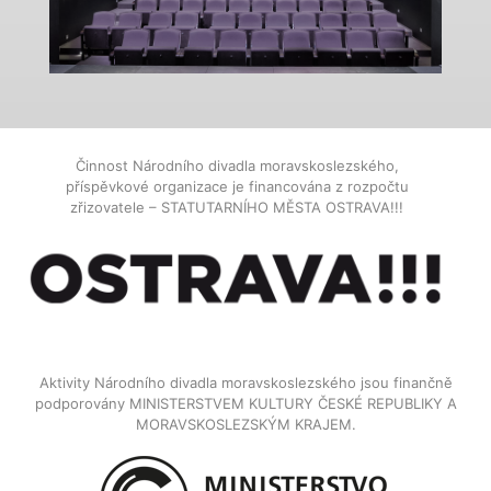
Činnost Národního divadla moravskoslezského,
příspěvkové organizace je financována z rozpočtu
zřizovatele – STATUTARNÍHO MĚSTA OSTRAVA!!!
Aktivity Národního divadla moravskoslezského jsou finančně
podporovány MINISTERSTVEM KULTURY ČESKÉ REPUBLIKY A
MORAVSKOSLEZSKÝM KRAJEM.