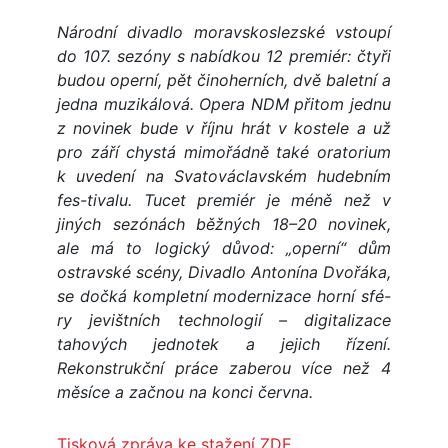
Národní divadlo moravskoslezské vstoupí
do 107. sezóny s nabídkou 12 premiér: čtyři
budou operní, pět činoherních, dvě baletní a
jedna muzikálová. Opera NDM přitom jednu
z novinek bude v říjnu hrát v kostele a už
pro září chystá mimořádně také oratorium
k uvedení na Svatováclavském hudebním
fes-tivalu. Tucet premiér je méně než v
jiných sezónách běžných 18–20 novinek,
ale má to logický důvod: „operní“ dům
ostravské scény, Divadlo Antonína Dvořáka,
se dočká kompletní modernizace horní sfé-
ry jevištních technologií – digitalizace
tahových jednotek a jejich řízení.
Rekonstrukční práce zaberou více než 4
měsíce a začnou na konci června.
Tisková zpráva ke stažení ZDE
.