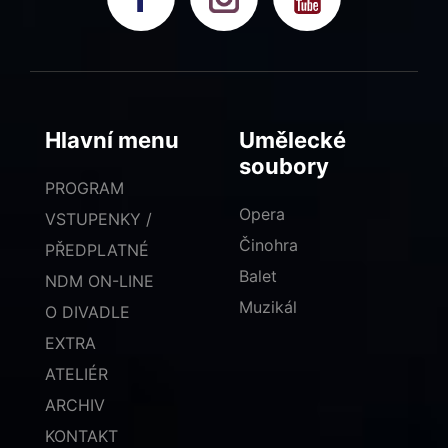
Hlavní menu
Umělecké
soubory
PROGRAM
Opera
VSTUPENKY /
Činohra
PŘEDPLATNÉ
Balet
NDM ON-LINE
Muzikál
O DIVADLE
EXTRA
ATELIÉR
ARCHIV
KONTAKT