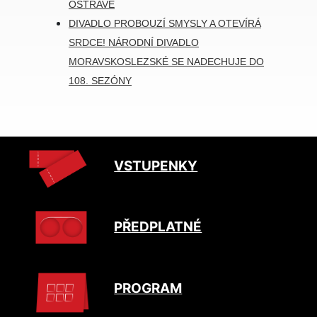
OSTRAVĚ
DIVADLO PROBOUZÍ SMYSLY A OTEVÍRÁ
SRDCE! NÁRODNÍ DIVADLO
MORAVSKOSLEZSKÉ SE NADECHUJE DO
108. SEZÓNY
VSTUPENKY
PŘEDPLATNÉ
PROGRAM