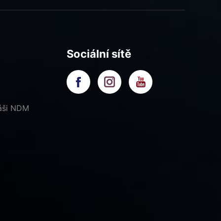
Sociální sítě
náši NDM