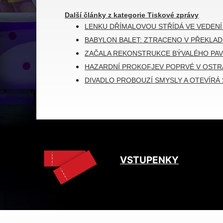
Další články z kategorie Tiskové zprávy
LENKU DŘÍMALOVOU STŘÍDÁ VE VEDEN
BABYLON BALET: ZTRACENO V PŘEKLAD
ZAČALA REKONSTRUKCE BÝVALÉHO PAV
HAZARDNÍ PROKOFJEV POPRVÉ V OSTR
DIVADLO PROBOUZÍ SMYSLY A OTEVÍRÁ
VSTUPENKY