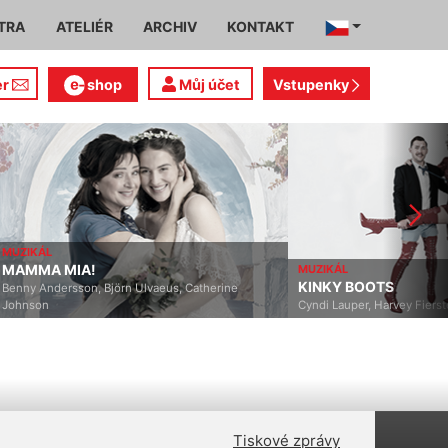
TRA
ATELIÉR
ARCHIV
KONTAKT
er
shop
Můj účet
Vstupenky
MUZIKÁL
MAMMA MIA!
MUZIKÁL
KINKY BOOTS
Benny Andersson, Björn Ulvaeus, Catherine
Johnson
Cyndi Lauper, Harvey Fierst
Tiskové zprávy