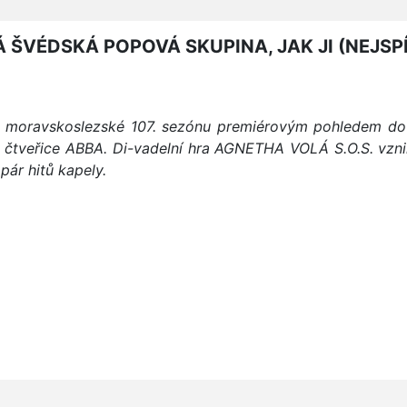
Á ŠVÉDSKÁ POPOVÁ SKUPINA, JAK JI (NEJSP
lo moravskoslezské 107. sezónu premiérovým pohledem do 
 čtveřice ABBA. Di-vadelní hra
AGNETHA VOLÁ S.O.S.
vzni
ár hitů kapely.