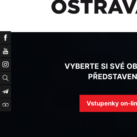
Facebook
YouTube
Instagram
VYBERTE SI SVÉ O
PŘEDSTAVEN
Vyhledat
Newsletter
Vstupenky on-li
TripAdvisor