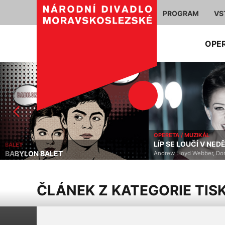
PROGRAM
VS
OPE
OPERETA / MUZIKÁL
LÍP SE LOUČÍ V NEDĚ
BALET
BABYLON BALET
Andrew Lloyd Webber, Don
ČLÁNEK Z KATEGORIE TIS