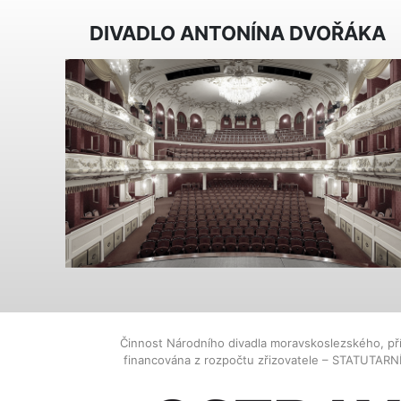
DIVADLO ANTONÍNA DVOŘÁKA
Činnost Národního divadla moravskoslezského, př
financována z rozpočtu zřizovatele – STATUTAR