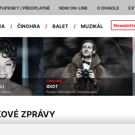
TUPENKY / PŘEDPLATNÉ
NDM ON-LINE
O DIVADLE
EX
Newslett
RA
/
ČINOHRA
/
BALET
/
MUZIKÁL
ČINOHRA
LI
IDIOT
 Black
Fjodor Michajlovič Dostojevskij
KOVÉ ZPRÁVY