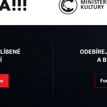
BLÍBENÉ
ODEBÍRE
Í
A 
ne
Fo