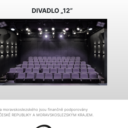
DIVADLO „12“
dla moravskoslezského jsou finančně podporovány
ČESKÉ REPUBLIKY A MORAVSKOSLEZSKÝM KRAJEM.