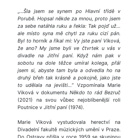
„
…Šla jsem se synem po Hlavní třídě v
Porubě. Hopsal někde za mnou, proto jsem
za sebe natáhla ruku a řekla: Tak pojď už…
ale místo syna mě chytl za ruku cizí pán.
Byl to horník a říkal mi: Vy jste paní Viková,
že ano? My jsme byli ve čtvrtek u vás v
divadle na Jitřní paní. Když nám pak v
sobotu na dole těžce umíral kolega, přál
jsem si, abyste tam byla a odvedla ho na
druhý břeh tak krásně a pokojně, jako jste
to udělala na jevišti…
“ Vzpomínala Marie
Viková v dokumentu
Někdo to rád Bezruč
(2021) na svou vůbec nejoblíbenější roli
Poutnice v
Jitřní paní
(1974).
Marie Viková vystudovala herectví na
Divadelní fakultě múzických umění v Praze.
Do Ostravy přišla v roce 1959 se skupinou