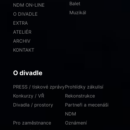
Balet
NDM ON-LINE
Muzikál
O DIVADLE
EXTRA
ATELIÉR
ARCHIV
KONTAKT
O divadle
PRESS / tiskové zprávy
Prohlídky zákulisí
Konkurzy / VŘ
Rekonstrukce
Divadla / prostory
Partneři a mecenáši
NDM
Pro zaměstnance
Oznámení