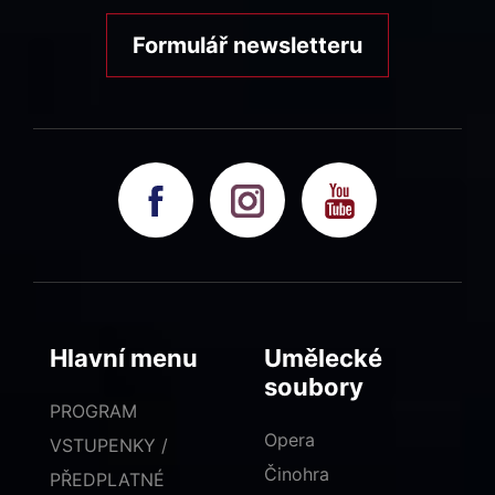
Formulář newsletteru
Hlavní menu
Umělecké
soubory
PROGRAM
Opera
VSTUPENKY /
Činohra
PŘEDPLATNÉ