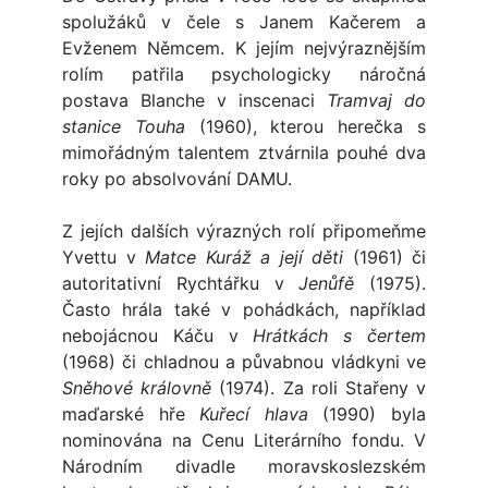
spolužáků v čele s Janem Kačerem a
Evženem Němcem. K jejím nejvýraznějším
rolím patřila psychologicky náročná
postava Blanche v inscenaci
Tramvaj do
stanice Touha
(1960), kterou herečka s
mimořádným talentem ztvárnila pouhé dva
roky po absolvování DAMU.
Z jejích dalších výrazných rolí připomeňme
Yvettu v
Matce Kuráž a její děti
(1961) či
autoritativní Rychtářku v
Jenůfě
(1975).
Často hrála také v pohádkách, například
nebojácnou Káču v
Hrátkách s čertem
(1968) či chladnou a půvabnou vládkyni ve
Sněhové královně
(1974). Za roli Stařeny v
maďarské hře
Kuřecí hlava
(1990) byla
nominována na Cenu Literárního fondu. V
Národním divadle moravskoslezském