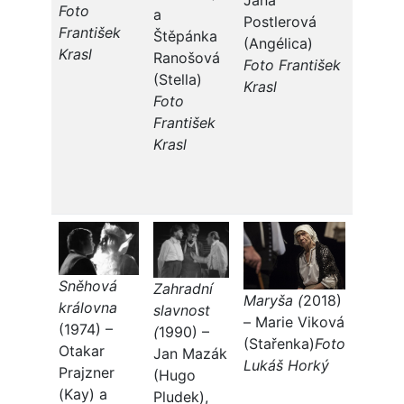
Foto
a
Postlerová
František
Štěpánka
(Angélica)
Krasl
Ranošová
Foto František
(Stella)
Krasl
Foto
František
Krasl
Sněhová
Zahradní
Maryša (
2018)
královna
slavnost
– Marie Viková
(1974) –
(
1990) –
(Stařenka)
Foto
Otakar
Jan Mazák
Lukáš Horký
Prajzner
(Hugo
(Kay) a
Pludek),