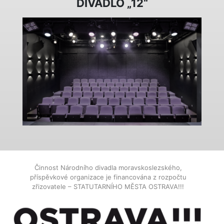
DIVADLO „12“
Činnost Národního divadla moravskoslezského,
příspěvkové organizace je financována z rozpočtu
zřizovatele – STATUTARNÍHO MĚSTA OSTRAVA!!!