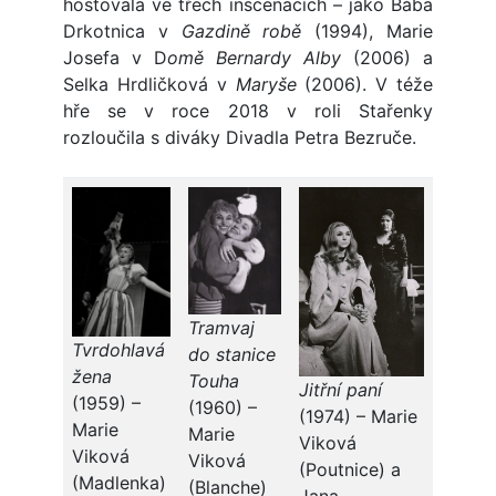
hostovala ve třech inscenacích – jako Bába
Drkotnica v
Gazdině robě
(1994), Marie
Josefa v D
omě Bernardy Alby
(2006) a
Selka Hrdličková v
Maryše
(2006). V téže
hře se v roce 2018 v roli Stařenky
rozloučila s diváky Divadla Petra Bezruče.
Tramvaj
Tvrdohlavá
do stanice
žena
Touha
Jitřní paní
(1959) –
(1960) –
(1974) – Marie
Marie
Marie
Viková
Viková
Viková
(Poutnice) a
(Madlenka)
(Blanche)
Jana