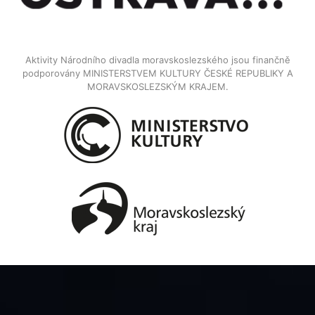
Aktivity Národního divadla moravskoslezského jsou finančně
podporovány MINISTERSTVEM KULTURY ČESKÉ REPUBLIKY A
MORAVSKOSLEZSKÝM KRAJEM.