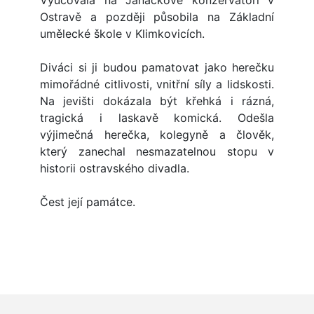
Vyučovala na Janáčkově konzervatoři v
Ostravě a později působila na Základní
umělecké škole v Klimkovicích.
Diváci si ji budou pamatovat jako herečku
mimořádné citlivosti, vnitřní síly a lidskosti.
Na jevišti dokázala být křehká i rázná,
tragická i laskavě komická. Odešla
výjimečná herečka, kolegyně a člověk,
který zanechal nesmazatelnou stopu v
historii ostravského divadla.
Čest její památce.