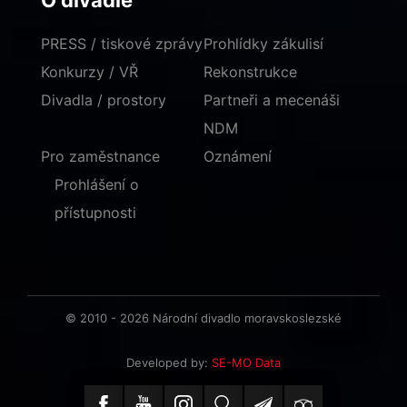
O divadle
PRESS / tiskové zprávy
Prohlídky zákulisí
Konkurzy / VŘ
Rekonstrukce
Divadla / prostory
Partneři a mecenáši
NDM
Pro zaměstnance
Oznámení
Prohlášení o
přístupnosti
© 2010 - 2026 Národní divadlo moravskoslezské
Developed by:
SE-MO Data