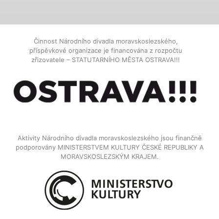
Činnost Národního divadla moravskoslezského,
příspěvkové organizace je financována z rozpočtu
zřizovatele – STATUTARNÍHO MĚSTA OSTRAVA!!!
Aktivity Národního divadla moravskoslezského jsou finančně
podporovány MINISTERSTVEM KULTURY ČESKÉ REPUBLIKY A
MORAVSKOSLEZSKÝM KRAJEM.