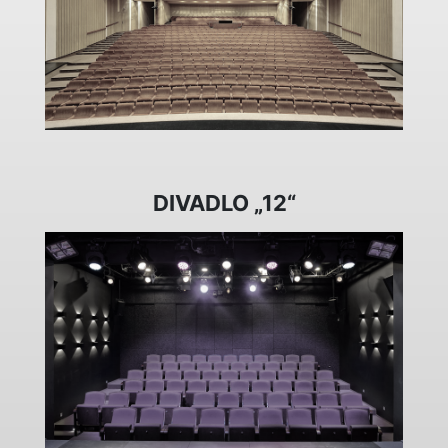
DIVADLO „12“