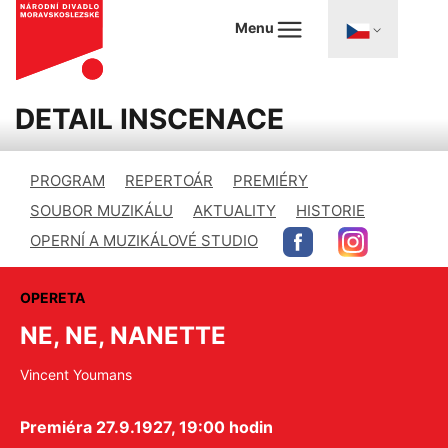
Menu
DETAIL INSCENACE
PROGRAM
REPERTOÁR
PREMIÉRY
SOUBOR MUZIKÁLU
AKTUALITY
HISTORIE
OPERNÍ A MUZIKÁLOVÉ STUDIO
OPERETA
NE, NE, NANETTE
Vincent Youmans
Premiéra 27.9.1927, 19:00 hodin