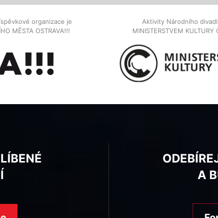
íspěvkové organizace je
Aktivity Národního diva
NÍHO MĚSTA OSTRAVA!!!
MINISTERSTVEM KULTURY 
BLÍBENÉ
ODEBÍRE
Í
A 
ne
Fo