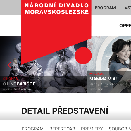
PROGRAM
VS
OPE
MUZIKÁL
MAMMA MIA!
ČINOHRA
O LÍNÉ BABIČCE
Benny Andersson, Björn U
Alena Kastnerová
Johnson
DETAIL PŘEDSTAVENÍ
PROGRAM
REPERTOÁR
PREMIÉRY
SOUBOR 