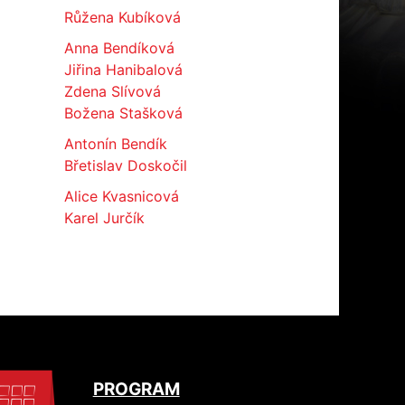
Růžena Kubíková
Anna Bendíková
Jiřina Hanibalová
Zdena Slívová
Božena Stašková
Antonín Bendík
Břetislav Doskočil
Alice Kvasnicová
Karel Jurčík
PROGRAM