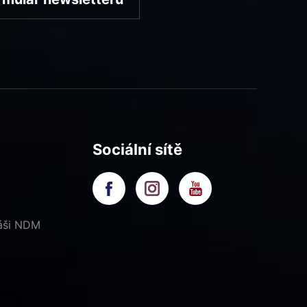
Sociální sítě
náši NDM