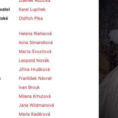
Zdeněk Růžička
vatel
Karel Lupínek
tské
Oldřich Pika
Helena Riehsová
Ilona Simandlová
Marta Svozilová
Leopold Novák
Jiřina Hrušková
a
František Návrat
Ivan Brouk
Milena Krhutová
Jana Wildmanová
Marie Kaděrová