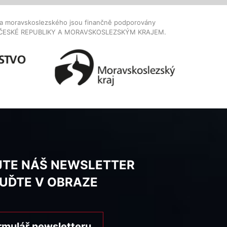
dla moravskoslezského jsou finančně podporovány
ČESKÉ REPUBLIKY A MORAVSKOSLEZSKÝM KRAJEM.
JTE NÁŠ NEWSLETTER
BUĎTE V OBRAZE
rmulář newsletteru