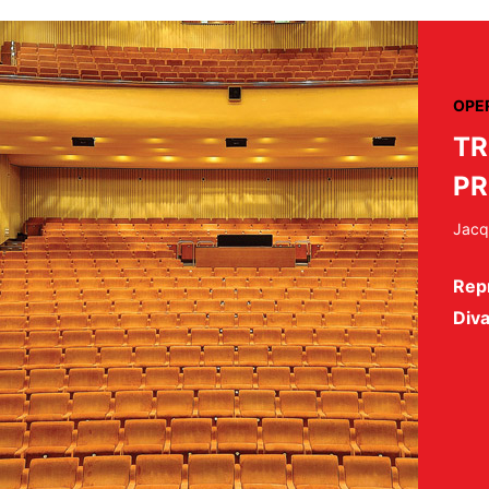
OPE
TR
PR
Jacq
Repr
Diva