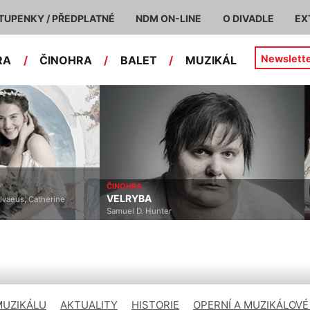
TUPENKY / PŘEDPLATNÉ
NDM ON-LINE
O DIVADLE
EX
Newslett
RA
/
ČINOHRA
/
BALET
/
MUZIKÁL
ČINOHRA
VELRYBA
lvaeus, Catherine
Samuel D. Hunter
MUZIKÁLU
AKTUALITY
HISTORIE
OPERNÍ A MUZIKÁLOVÉ