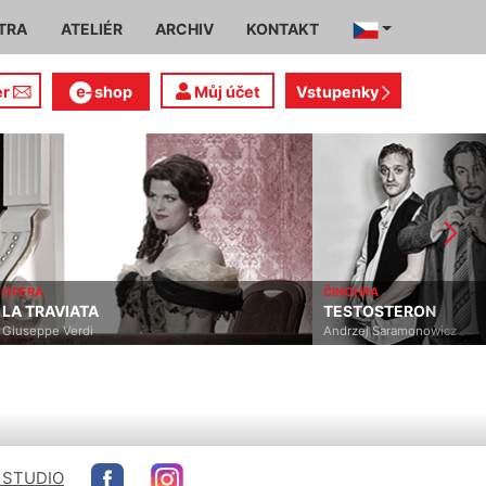
TRA
ATELIÉR
ARCHIV
KONTAKT
er
shop
Můj účet
Vstupenky
OPERA
ČINOHRA
LA TRAVIATA
TESTOSTERON
Giuseppe Verdi
Andrzej Saramonowicz
 STUDIO