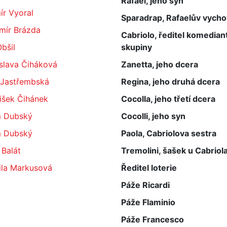
Rafael, jeho syn
ír Vyoral
Sparadrap, Rafaelův vycho
mír Brázda
Cabriolo, ředitel komedian
bšil
skupiny
slava Čiháková
Zanetta, jeho dcera
 Jastřembská
Regina, jeho druhá dcera
išek Čihánek
Cocolla, jeho třetí dcera
m Dubský
Cocolli, jeho syn
m Dubský
Paola, Cabriolova sestra
 Balát
Tremolini, šašek u Cabriol
ila Markusová
Ředitel loterie
Páže Ricardi
Páže Flaminio
Páže Francesco