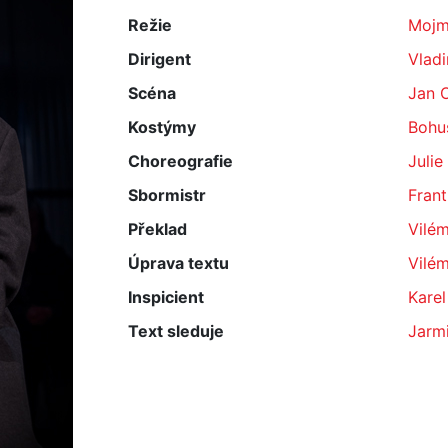
Režie
Mojm
Dirigent
Vladi
Scéna
Jan O
Kostýmy
Bohu
Choreografie
Julie
Sbormistr
Frant
Překlad
Vilé
Úprava textu
Vilé
Inspicient
Karel
Text sleduje
Jarm