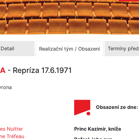
Detail
Termíny před
Realizační tým / Obsazení
NA
- Repríza 17.6.1971
Myrona
Obsazení ze dne:
es Nuitter
Princ Kazimír, kníže
ne Tréfeau