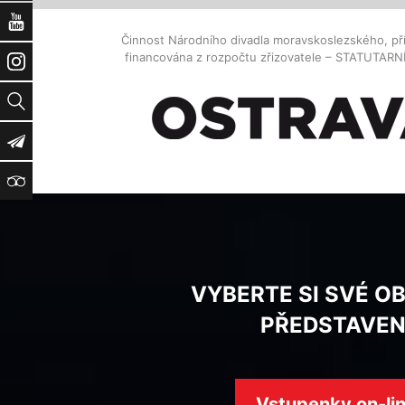
YouTube
Činnost Národního divadla moravskoslezského, př
financována z rozpočtu zřizovatele – STATUTAR
Instagram
Vyhledat
Newsletter
TripAdvisor
VYBERTE SI SVÉ O
PŘEDSTAVEN
Vstupenky on-li