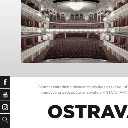
Facebook
Činnost Národního divadla moravskoslezského, př
financována z rozpočtu zřizovatele – STATUTAR
YouTube
Instagram
Vyhledat