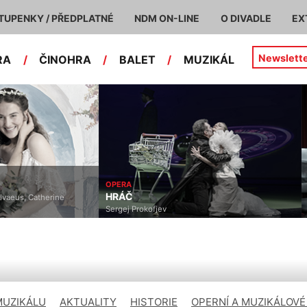
TUPENKY / PŘEDPLATNÉ
NDM ON-LINE
O DIVADLE
EX
Newslett
RA
/
ČINOHRA
/
BALET
/
MUZIKÁL
OPERA
HRÁČ
lvaeus, Catherine
Sergej Prokofjev
MUZIKÁLU
AKTUALITY
HISTORIE
OPERNÍ A MUZIKÁLOVÉ