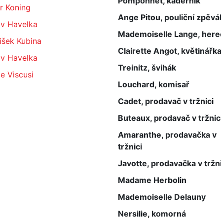
Pomponnet, kadeřník
r Koning
Ange Pitou, pouliční zpěvá
av Havelka
Mademoiselle Lange, here
išek Kubina
Clairette Angot, květinářk
av Havelka
Treinitz, švihák
le Viscusi
Louchard, komisař
Cadet, prodavač v tržnici
Buteaux, prodavač v tržnic
Amaranthe, prodavačka v
tržnici
Javotte, prodavačka v tržni
Madame Herbolin
Mademoiselle Delauny
Nersilie, komorná