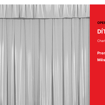
OPE
DÍ
Char
Prem
Měs