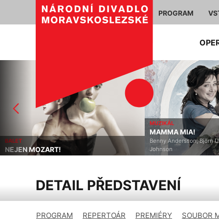
PROGRAM
VS
OPE
MUZIKÁL
MAMMA MIA!
BALET
Benny Andersson, Björn U
NEJEN MOZART!
Johnson
DETAIL PŘEDSTAVENÍ
PROGRAM
REPERTOÁR
PREMIÉRY
SOUBOR 