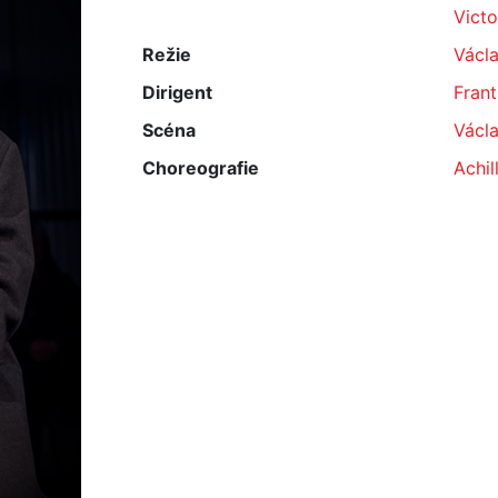
Victo
Režie
Václ
Dirigent
Frant
Scéna
Václ
Choreografie
Achil