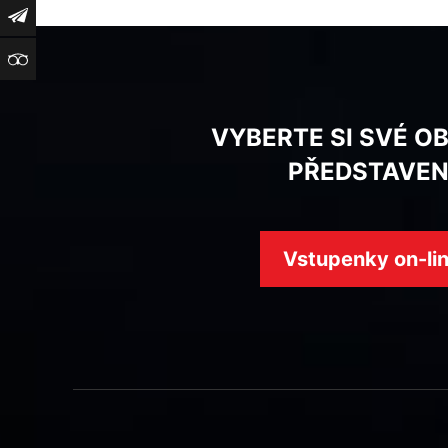
Newsletter
TripAdvisor
VYBERTE SI SVÉ O
PŘEDSTAVEN
Vstupenky on-li