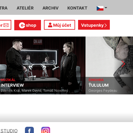
TRA
ATELIÉR
ARCHIV
KONTAKT
er
shop
Můj účet
Vstupenky
MUZIKÁL
ČINOHRA
INTERVIEW
ŤULULUM
Zdeněk Král, Marek David, Tomáš Novotný
Georges Feydeau
 STUDIO