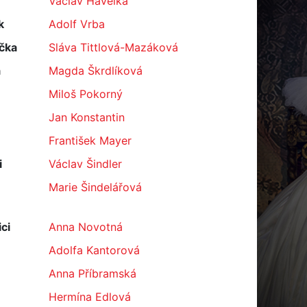
Václav Havelka
k
Adolf Vrba
čka
Sláva Tittlová-Mazáková
a
Magda Škrdlíková
Miloš Pokorný
Jan Konstantin
František Mayer
i
Václav Šindler
Marie Šindelářová
ci
Anna Novotná
Adolfa Kantorová
Anna Příbramská
Hermína Edlová