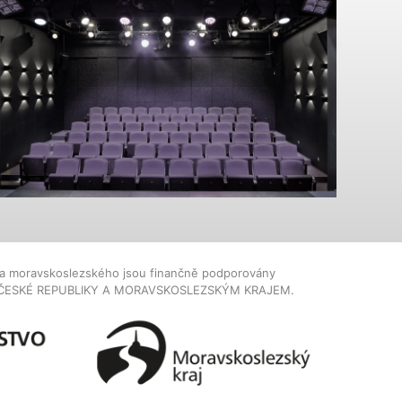
dla moravskoslezského jsou finančně podporovány
ČESKÉ REPUBLIKY A MORAVSKOSLEZSKÝM KRAJEM.