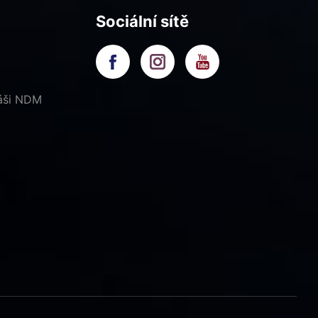
Sociální sítě
náši NDM