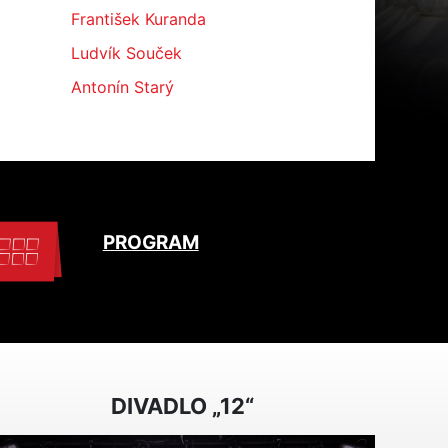
František Kuranda
Ludvík Souček
Antonín Starý
PROGRAM
DIVADLO „12“