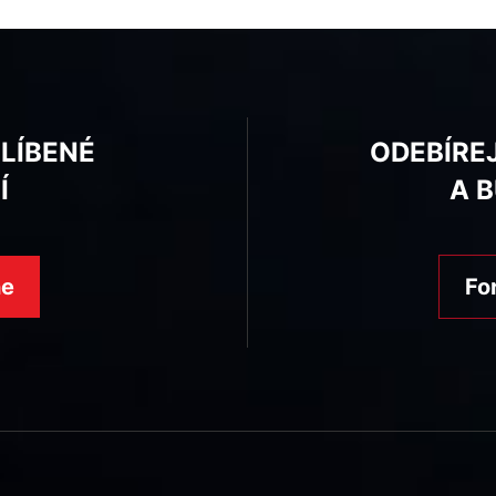
BLÍBENÉ
ODEBÍRE
Í
A 
ne
Fo