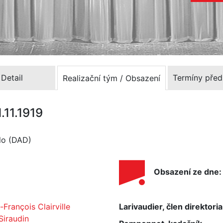
Detail
Termíny před
Realizační tým / Obsazení
.11.1919
dlo (DAD)
Obsazení ze dne: 
-François Clairville
Larivaudier, člen direktoria
Siraudin