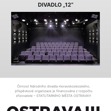
DIVADLO „12“
Činnost Národního divadla moravskoslezského,
příspěvkové organizace je financována z rozpočtu
zřizovatele – STATUTARNÍHO MĚSTA OSTRAVA!!!