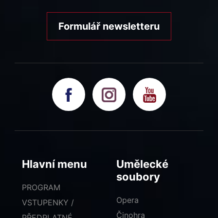
Formulář newsletteru
Hlavní menu
Umělecké
soubory
PROGRAM
Opera
VSTUPENKY /
Činohra
PŘEDPLATNÉ