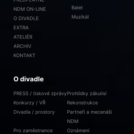
Balet
NDM ON-LINE
Muzikál
O DIVADLE
EXTRA
ATELIÉR
ARCHIV
KONTAKT
O divadle
PRESS / tiskové zprávy
Prohlídky zákulisí
Konkurzy / VŘ
Rekonstrukce
Divadla / prostory
Partneři a mecenáši
NDM
Pro zaměstnance
Oznámení