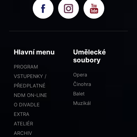
Hlavní menu
Umělecké
soubory
PROGRAM
Opera
VSTUPENKY /
Činohra
PŘEDPLATNÉ
Balet
NDM ON-LINE
Muzikál
O DIVADLE
EXTRA
ATELIÉR
ARCHIV