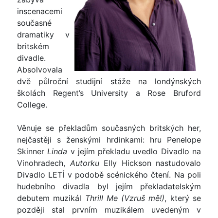
inscenacemi
současné
dramatiky v
britském
divadle.
Absolvovala
dvě půlroční studijní stáže na londýnských
školách Regent’s University a Rose Bruford
College.
Věnuje se překladům současných britských her,
nejčastěji s ženskými hrdinkami: hru Penelope
Skinner
Linda
v jejím překladu uvedlo Divadlo na
Vinohradech,
Autorku
Elly Hickson nastudovalo
Divadlo LETÍ v podobě scénického čtení. Na poli
hudebního divadla byl jejím překladatelským
debutem muzikál
Thrill Me (Vzruš mě!)
, který se
později stal prvním muzikálem uvedeným v