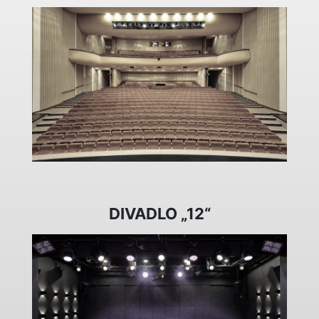
DIVADLO „12“