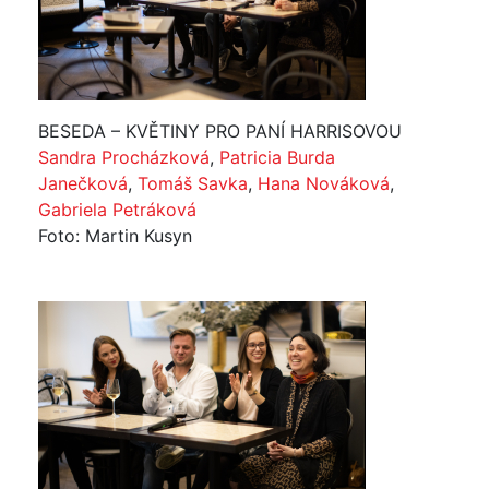
BESEDA – KVĚTINY PRO PANÍ HARRISOVOU
Sandra Procházková
,
Patricia Burda
Janečková
,
Tomáš Savka
,
Hana Nováková
,
Gabriela Petráková
Foto: Martin Kusyn