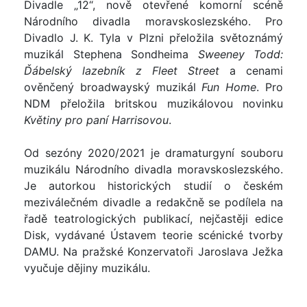
Divadle „12“, nově otevřené komorní scéně
Národního divadla moravskoslezského. Pro
Divadlo J. K. Tyla v Plzni přeložila světoznámý
muzikál Stephena Sondheima
Sweeney Todd:
Ďábelský lazebník z Fleet Street
a cenami
ověnčený broadwayský muzikál
Fun Home
. Pro
NDM přeložila britskou muzikálovou novinku
Květiny pro paní Harrisovou
.
Od sezóny 2020/2021 je dramaturgyní souboru
muzikálu Národního divadla moravskoslezského.
Je autorkou historických studií o českém
meziválečném divadle a redakčně se podílela na
řadě teatrologických publikací, nejčastěji edice
Disk, vydávané Ústavem teorie scénické tvorby
DAMU. Na pražské Konzervatoři Jaroslava Ježka
vyučuje dějiny muzikálu.