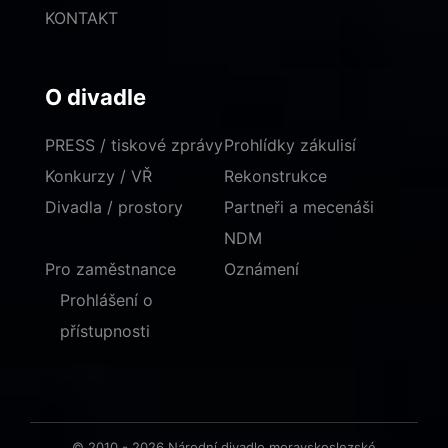
KONTAKT
O divadle
PRESS / tiskové zprávy
Prohlídky zákulisí
Konkurzy / VŘ
Rekonstrukce
Divadla / prostory
Partneři a mecenáši
NDM
Pro zaměstnance
Oznámení
Prohlášení o
přístupnosti
© 2010 - 2026 Národní divadlo moravskoslezské