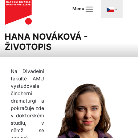
Menu
HANA NOVÁKOVÁ -
ŽIVOTOPIS
Na Divadelní
fakultě AMU
vystudovala
činoherní
dramaturgii a
pokračuje zde
v doktorském
studiu, v
němž se
zabývá