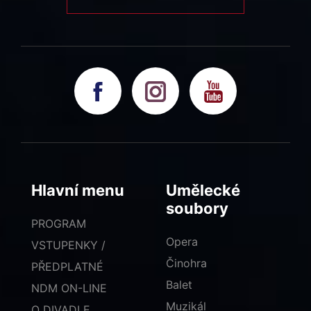
Hlavní menu
Umělecké
soubory
PROGRAM
Opera
VSTUPENKY /
Činohra
PŘEDPLATNÉ
Balet
NDM ON-LINE
Muzikál
O DIVADLE