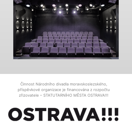
Činnost Národního divadla moravskoslezského,
příspěvkové organizace je financována z rozpočtu
zřizovatele – STATUTARNÍHO MĚSTA OSTRAVA!!!