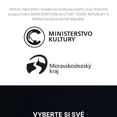
Aktivity Národního divadla moravskoslezského jsou finančně
podporovány MINISTERSTVEM KULTURY ČESKÉ REPUBLIKY A
MORAVSKOSLEZSKÝM KRAJEM.
VYBERTE SI SVÉ