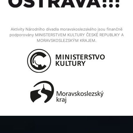
Aktivity Národního divadla moravskoslezského jsou finančně
podporovány MINISTERSTVEM KULTURY ČESKÉ REPUBLIKY A
MORAVSKOSLEZSKÝM KRAJEM.