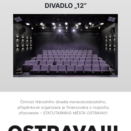
DIVADLO „12“
Činnost Národního divadla moravskoslezského,
příspěvkové organizace je financována z rozpočtu
zřizovatele – STATUTARNÍHO MĚSTA OSTRAVA!!!