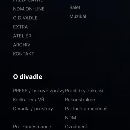
Balet
NDM ON-LINE
Muzikál
O DIVADLE
EXTRA
ATELIÉR
ARCHIV
KONTAKT
O divadle
PRESS / tiskové zprávy
Prohlídky zákulisí
Konkurzy / VŘ
Rekonstrukce
Divadla / prostory
Partneři a mecenáši
NDM
Pro zaměstnance
Oznámení