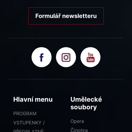
Formulář newsletteru
Hlavní menu
Umělecké
soubory
PROGRAM
Opera
VSTUPENKY /
Činohra
PŘEDPLATNÉ