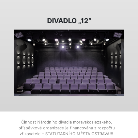
DIVADLO „12“
Činnost Národního divadla moravskoslezského,
příspěvkové organizace je financována z rozpočtu
zřizovatele – STATUTARNÍHO MĚSTA OSTRAVA!!!