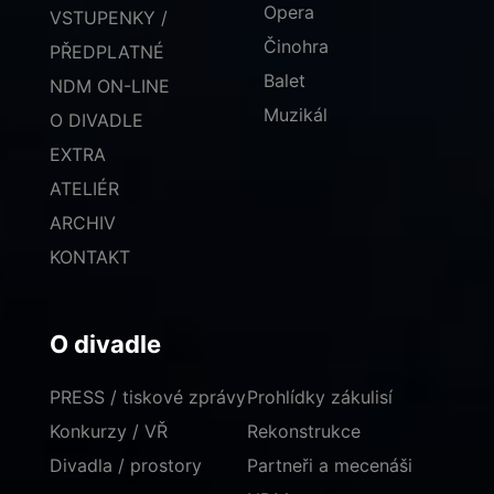
Opera
VSTUPENKY /
Činohra
PŘEDPLATNÉ
Balet
NDM ON-LINE
Muzikál
O DIVADLE
EXTRA
ATELIÉR
ARCHIV
KONTAKT
O divadle
PRESS / tiskové zprávy
Prohlídky zákulisí
Konkurzy / VŘ
Rekonstrukce
Divadla / prostory
Partneři a mecenáši