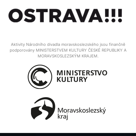
Aktivity Národního divadla moravskoslezského jsou finančně
podporovány MINISTERSTVEM KULTURY ČESKÉ REPUBLIKY A
MORAVSKOSLEZSKÝM KRAJEM.