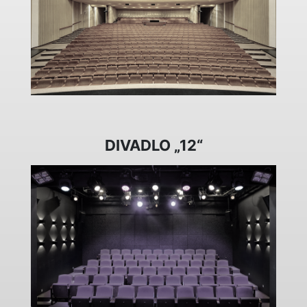
DIVADLO „12“