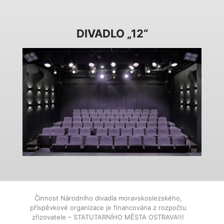
DIVADLO „12“
Činnost Národního divadla moravskoslezského,
příspěvkové organizace je financována z rozpočtu
zřizovatele – STATUTARNÍHO MĚSTA OSTRAVA!!!