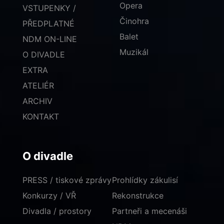
Opera
VSTUPENKY /
Činohra
PŘEDPLATNÉ
Balet
NDM ON-LINE
Muzikál
O DIVADLE
EXTRA
ATELIÉR
ARCHIV
KONTAKT
O divadle
PRESS / tiskové zprávy
Prohlídky zákulisí
Konkurzy / VŘ
Rekonstrukce
Divadla / prostory
Partneři a mecenáši