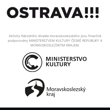
Aktivity Národního divadla moravskoslezského jsou finančně
podporovány MINISTERSTVEM KULTURY ČESKÉ REPUBLIKY A
MORAVSKOSLEZSKÝM KRAJEM.