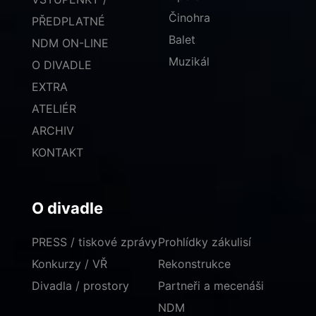
Činohra
PŘEDPLATNÉ
Balet
NDM ON-LINE
Muzikál
O DIVADLE
EXTRA
ATELIÉR
ARCHIV
KONTAKT
O divadle
PRESS / tiskové zprávy
Prohlídky zákulisí
Konkurzy / VŘ
Rekonstrukce
Divadla / prostory
Partneři a mecenáši
NDM