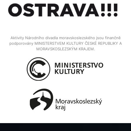
Aktivity Národního divadla moravskoslezského jsou finančně
podporovány MINISTERSTVEM KULTURY ČESKÉ REPUBLIKY A
MORAVSKOSLEZSKÝM KRAJEM.