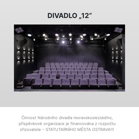
DIVADLO „12“
Činnost Národního divadla moravskoslezského,
příspěvkové organizace je financována z rozpočtu
zřizovatele – STATUTARNÍHO MĚSTA OSTRAVA!!!