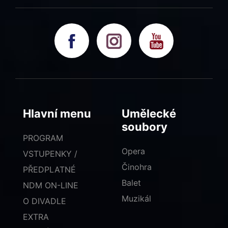
Hlavní menu
Umělecké
soubory
PROGRAM
Opera
VSTUPENKY /
Činohra
PŘEDPLATNÉ
Balet
NDM ON-LINE
Muzikál
O DIVADLE
EXTRA