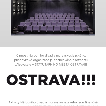
Činnost Národního divadla moravskoslezského,
příspěvkové organizace je financována z rozpočtu
zřizovatele – STATUTARNÍHO MĚSTA OSTRAVA!!!
Aktivity Národního divadla moravskoslezského jsou finančně