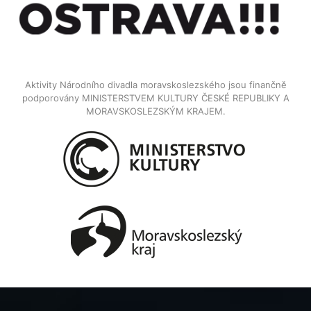
Aktivity Národního divadla moravskoslezského jsou finančně
podporovány MINISTERSTVEM KULTURY ČESKÉ REPUBLIKY A
MORAVSKOSLEZSKÝM KRAJEM.