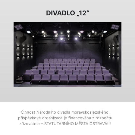
DIVADLO „12“
Činnost Národního divadla moravskoslezského,
příspěvkové organizace je financována z rozpočtu
zřizovatele – STATUTARNÍHO MĚSTA OSTRAVA!!!