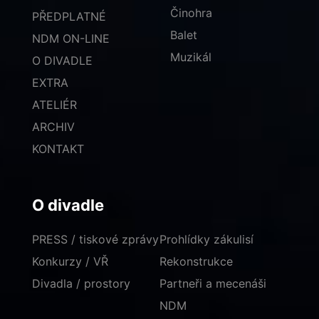
Činohra
PŘEDPLATNÉ
Balet
NDM ON-LINE
Muzikál
O DIVADLE
EXTRA
ATELIÉR
ARCHIV
KONTAKT
O divadle
PRESS / tiskové zprávy
Prohlídky zákulisí
Konkurzy / VŘ
Rekonstrukce
Divadla / prostory
Partneři a mecenáši
NDM