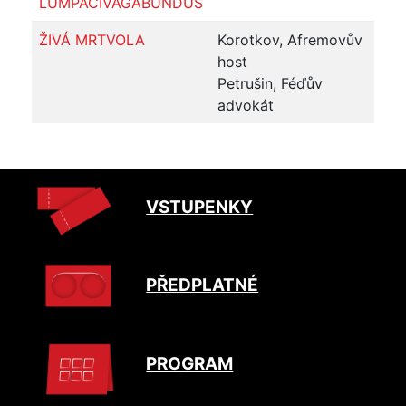
LUMPACIVAGABUNDUS
ŽIVÁ MRTVOLA
Korotkov, Afremovův
host
Petrušin, Féďův
advokát
VSTUPENKY
PŘEDPLATNÉ
PROGRAM