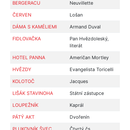
BERGERACU
Neuvillette
ČERVEN
Lošan
DÁMA S KAMÉLIEMI
Armand Duval
FIDLOVAČKA
Pan Hvězdoleský,
literát
HOTEL PANNA
Američan Mortley
HVĚZDY
Evangelista Toricelli
KOLOTOČ
Jacques
LIŠÁK STAVINOHA
Státní zástupce
LOUPEŽNÍK
Kaprál
PÁTÝ AKT
Dvořenín
PLUKOVNÍK ŠVEC
Čtvrtý čs.