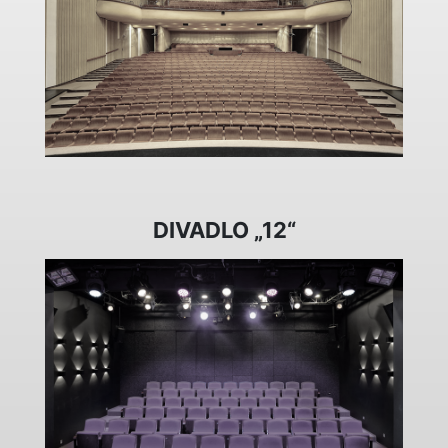
DIVADLO „12“