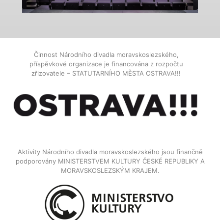
Činnost Národního divadla moravskoslezského,
příspěvkové organizace je financována z rozpočtu
zřizovatele – STATUTARNÍHO MĚSTA OSTRAVA!!!
Aktivity Národního divadla moravskoslezského jsou finančně
podporovány MINISTERSTVEM KULTURY ČESKÉ REPUBLIKY A
MORAVSKOSLEZSKÝM KRAJEM.