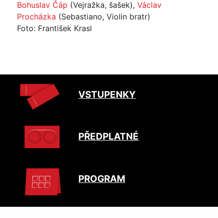
Bohuslav Čáp
(Vejražka, šašek),
Václav
Procházka
(Sebastiano, Violin bratr)
Foto: František Krasl
VSTUPENKY
PŘEDPLATNÉ
PROGRAM