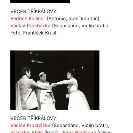
VEČER TŘÍKRÁLOVÝ
Bedřich Kolliner
(Antonio, lodní kapitán),
Václav Procházka
(Sebastiano, Violin bratr)
Foto: František Krasl
VEČER TŘÍKRÁLOVÝ
Václav Procházka
(Sebastiano, Violin bratr),
Stanislav Malý
(Kněz),
Jiřina Barášová
(Olivie,