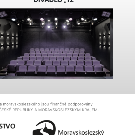
dla moravskoslezského jsou finančně podporovány
ČESKÉ REPUBLIKY A MORAVSKOSLEZSKÝM KRAJEM.