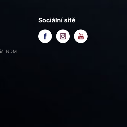
Sociální sítě
náši NDM