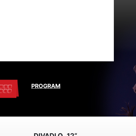
PROGRAM
DIVADLO „12“