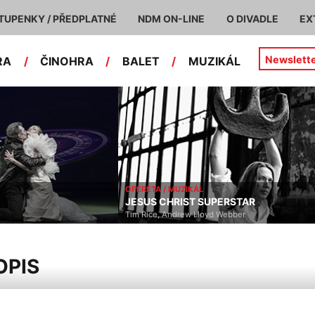
TUPENKY / PŘEDPLATNÉ
NDM ON-LINE
O DIVADLE
EX
Newslett
RA
/
ČINOHRA
/
BALET
/
MUZIKÁL
OPERETA / MUZIKÁL
JESUS CHRIST SUPERSTAR
Tim Rice, Andrew Lloyd Webber
OPIS