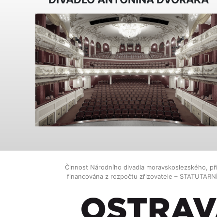
Činnost Národního divadla moravskoslezského, př
financována z rozpočtu zřizovatele – STATUTAR