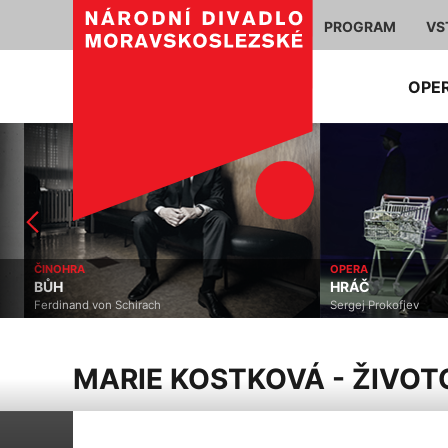
PROGRAM
VS
OPE
ČINOHRA
OPERA
BŮH
HRÁČ
Ferdinand von Schirach
Sergej Prokofjev
MARIE KOSTKOVÁ - ŽIVOT