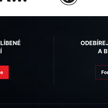
BLÍBENÉ
ODEBÍRE
Í
A 
ne
Fo