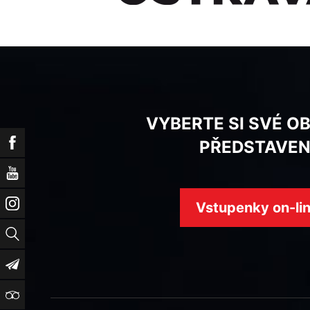
VYBERTE SI SVÉ O
Facebook
PŘEDSTAVEN
YouTube
Instagram
Vstupenky on-li
Vyhledat
Newsletter
TripAdvisor