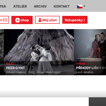
TRA
ATELIÉR
ARCHIV
KONTAKT
er
shop
Můj účet
Vstupenky
BALET
OPERA
PEER GYNT
PŘÍHODY LIŠKY BYS
Edvard Hagerup Grieg, Jeroen Verbruggen
Leoš Janáček