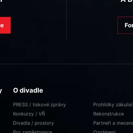
ne
Fo
y
O divadle
PRESS / tiskové zprávy
Prohlídky zákulisí
Konkurzy / VŘ
Rekonstrukce
Divadla / prostory
Partneři a mece
Pro zaměstnance
Oznámení