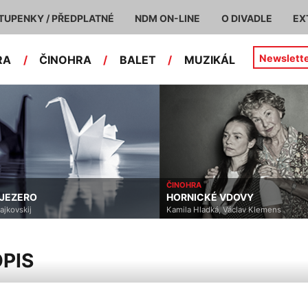
TUPENKY / PŘEDPLATNÉ
NDM ON-LINE
O DIVADLE
EX
Newslett
RA
/
ČINOHRA
/
BALET
/
MUZIKÁL
ČINOHRA
HORNICKÉ VDOVY
Kamila Hladká, Václav Klemens
OPIS