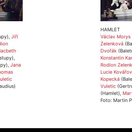
HAMLET
upy),
Jiří
Václav Morys
dion
Zelenková
(Ba
acbeth
Dvořák
(Balet
stupy),
Konstantin Ka
upy),
Jana
Rodion Zelen
homas
Lucie Kovářo
uletic
Kopecká
(Bale
audius)
Vuletic
(Gertr
(Hamlet),
Mar
Foto: Martin 