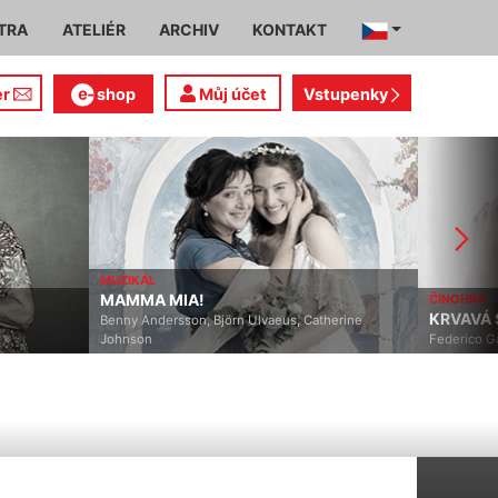
TRA
ATELIÉR
ARCHIV
KONTAKT
er
shop
Můj účet
Vstupenky
MUZIKÁL
MAMMA MIA!
ČINOHRA
KRVAVÁ SVATBA
Benny Andersson, Björn Ulvaeus, Catherine
Johnson
Federico García Lorca