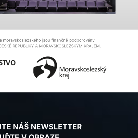
dla moravskoslezského jsou finančně podporovány
ČESKÉ REPUBLIKY A MORAVSKOSLEZSKÝM KRAJEM.
JTE NÁŠ NEWSLETTER
BUĎTE V OBRAZE