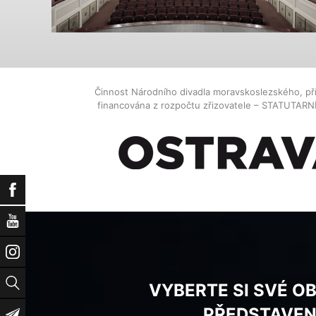
Činnost Národního divadla moravskoslezského, př
financována z rozpočtu zřizovatele – STATUTAR
Facebook
YouTube
Instagram
Vyhledat
VYBERTE SI SVÉ O
PŘEDSTAVEN
Newsletter