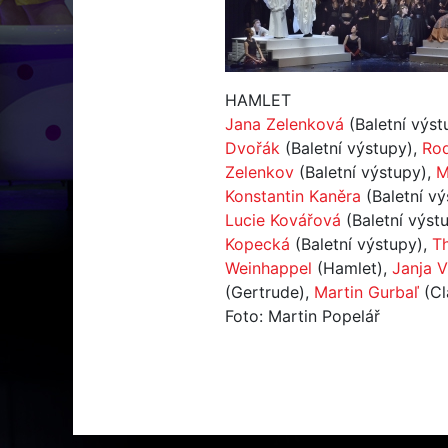
HAMLET
Jana Zelenková
(Baletní výst
Dvořák
(Baletní výstupy),
Ro
Zelenkov
(Baletní výstupy),
M
Konstantin Kaněra
(Baletní vý
Lucie Kovářová
(Baletní výst
Kopecká
(Baletní výstupy),
T
Weinhappel
(Hamlet),
Janja V
(Gertrude),
Martin Gurbaľ
(Cl
Foto: Martin Popelář