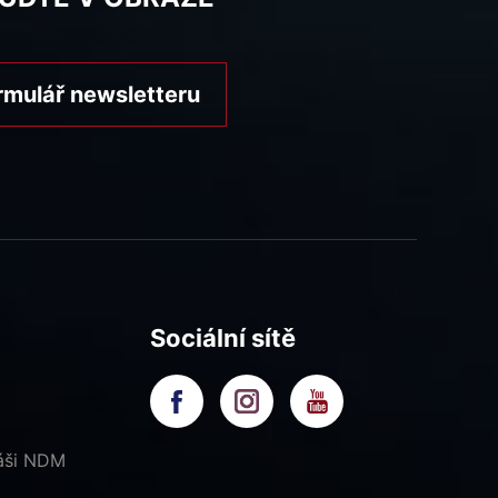
rmulář newsletteru
Sociální sítě
náši NDM