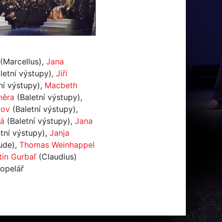
(Marcellus),
Jana
letní výstupy),
Jiří
ní výstupy),
Macbeth
něra
(Baletní výstupy),
kov
(Baletní výstupy),
vá
(Baletní výstupy),
Jana
tní výstupy),
Janja
ude),
Thomas Weinhappel
tin Gurbaľ
(Claudius)
Popelář