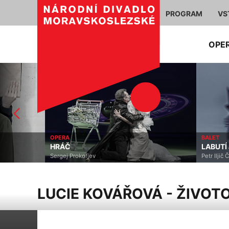
PROGRAM
VS
OPE
OPERA
BALET
HRÁČ
LABUTÍ JEZERO
Sergej Prokofjev
Petr Iljič Čajkovskij
LUCIE KOVÁŘOVÁ - ŽIVOT