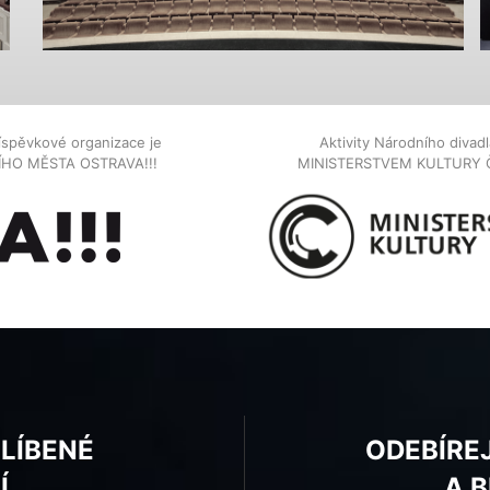
íspěvkové organizace je
Aktivity Národního diva
NÍHO MĚSTA OSTRAVA!!!
MINISTERSTVEM KULTURY 
BLÍBENÉ
ODEBÍRE
Í
A 