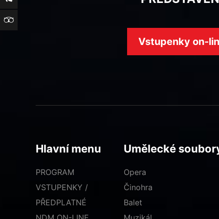
TripAdvisor
Vstupenky on-li
Hlavní menu
Umělecké soubor
PROGRAM
Opera
VSTUPENKY /
Činohra
PŘEDPLATNÉ
Balet
NDM ON-LINE
Muzikál