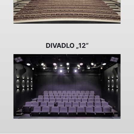
DIVADLO „12“