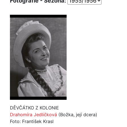
Fotografie - Sezóna:
DĚVČÁTKO Z KOLONIE
Drahomíra Jedličková
(Božka, její dcera)
Foto: František Krasl