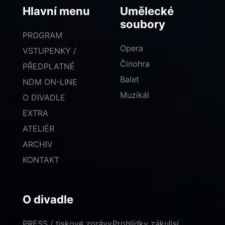
Hlavní menu
Umělecké
soubory
PROGRAM
Opera
VSTUPENKY /
Činohra
PŘEDPLATNÉ
Balet
NDM ON-LINE
Muzikál
O DIVADLE
EXTRA
ATELIÉR
ARCHIV
KONTAKT
O divadle
PRESS / tiskové zprávy
Prohlídky zákulisí