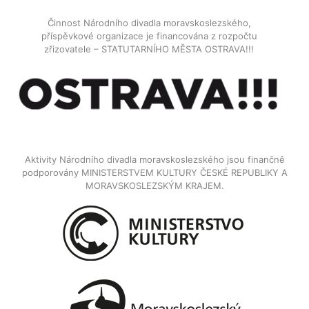
Činnost Národního divadla moravskoslezského,
příspěvkové organizace je financována z rozpočtu
zřizovatele – STATUTARNÍHO MĚSTA OSTRAVA!!!
Aktivity Národního divadla moravskoslezského jsou finančně
podporovány MINISTERSTVEM KULTURY ČESKÉ REPUBLIKY A
MORAVSKOSLEZSKÝM KRAJEM.