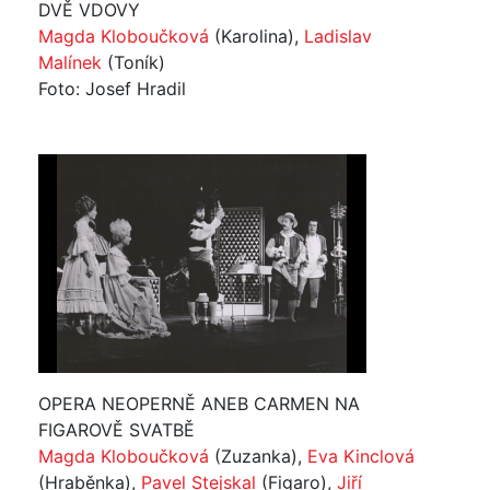
DVĚ VDOVY
Magda Kloboučková
(Karolina),
Ladislav
Malínek
(Toník)
Foto: Josef Hradil
OPERA NEOPERNĚ ANEB CARMEN NA
FIGAROVĚ SVATBĚ
Magda Kloboučková
(Zuzanka),
Eva Kinclová
(Hraběnka),
Pavel Stejskal
(Figaro),
Jiří