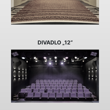
DIVADLO „12“