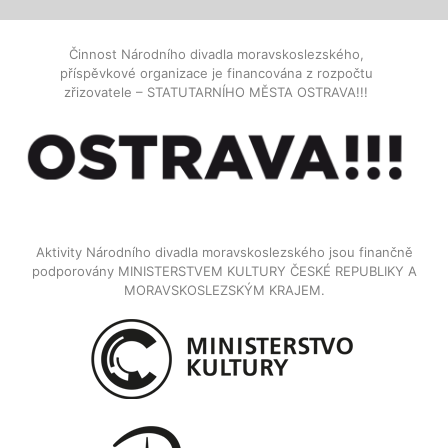
Činnost Národního divadla moravskoslezského,
příspěvkové organizace je financována z rozpočtu
zřizovatele – STATUTARNÍHO MĚSTA OSTRAVA!!!
Aktivity Národního divadla moravskoslezského jsou finančně
podporovány MINISTERSTVEM KULTURY ČESKÉ REPUBLIKY A
MORAVSKOSLEZSKÝM KRAJEM.