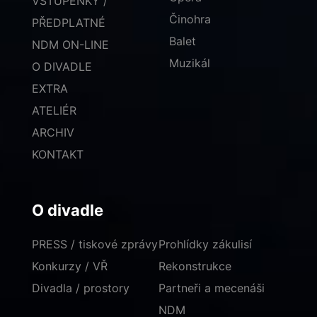
VSTUPENKY /
Činohra
PŘEDPLATNÉ
Balet
NDM ON-LINE
Muzikál
O DIVADLE
EXTRA
ATELIÉR
ARCHIV
KONTAKT
O divadle
PRESS / tiskové zprávy
Prohlídky zákulisí
Konkurzy / VŘ
Rekonstrukce
Divadla / prostory
Partneři a mecenáši
NDM