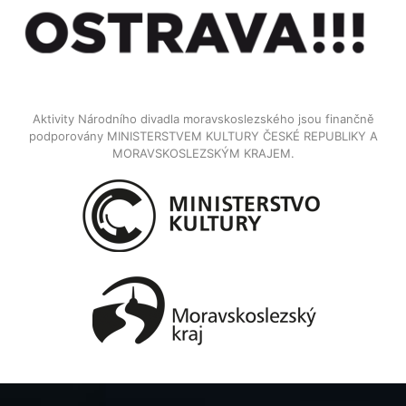
Aktivity Národního divadla moravskoslezského jsou finančně
podporovány MINISTERSTVEM KULTURY ČESKÉ REPUBLIKY A
MORAVSKOSLEZSKÝM KRAJEM.