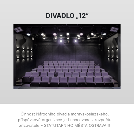
DIVADLO „12“
Činnost Národního divadla moravskoslezského,
příspěvkové organizace je financována z rozpočtu
zřizovatele – STATUTARNÍHO MĚSTA OSTRAVA!!!