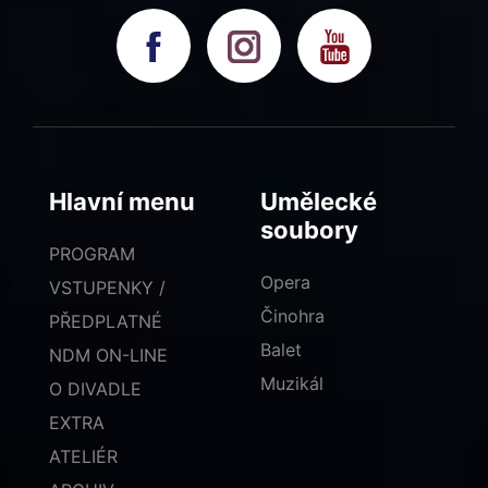
Hlavní menu
Umělecké
soubory
PROGRAM
Opera
VSTUPENKY /
Činohra
PŘEDPLATNÉ
Balet
NDM ON-LINE
Muzikál
O DIVADLE
EXTRA
ATELIÉR