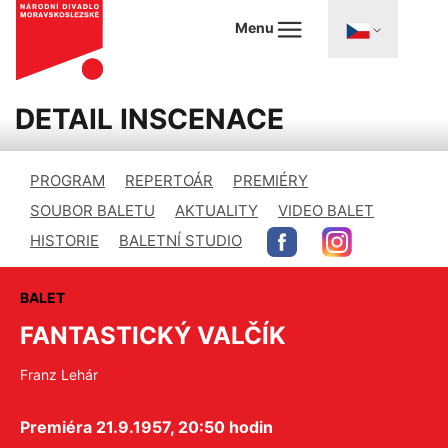
Menu
DETAIL INSCENACE
PROGRAM
REPERTOÁR
PREMIÉRY
SOUBOR BALETU
AKTUALITY
VIDEO BALET
HISTORIE
BALETNÍ STUDIO
BALET
FANTASTICKÝ VALČÍK
Franz Lehár
Premiéra 21.9.1957, 20:50 hodin