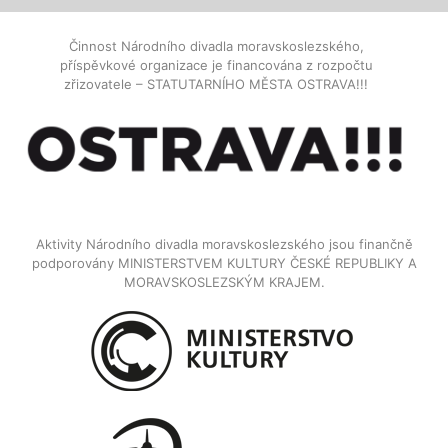
Činnost Národního divadla moravskoslezského,
příspěvkové organizace je financována z rozpočtu
zřizovatele – STATUTARNÍHO MĚSTA OSTRAVA!!!
Aktivity Národního divadla moravskoslezského jsou finančně
podporovány MINISTERSTVEM KULTURY ČESKÉ REPUBLIKY A
MORAVSKOSLEZSKÝM KRAJEM.