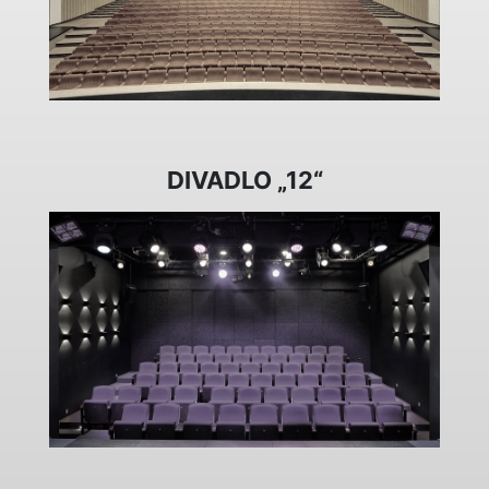
DIVADLO „12“