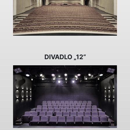
DIVADLO „12“