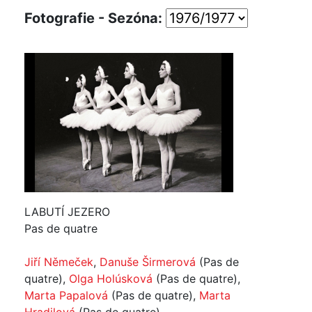
Fotografie - Sezóna:
LABUTÍ JEZERO
Pas de quatre
Jiří Němeček
,
Danuše Širmerová
(Pas de
quatre),
Olga Holúsková
(Pas de quatre),
Marta Papalová
(Pas de quatre),
Marta