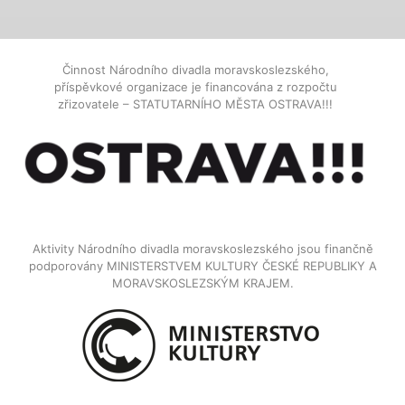
Činnost Národního divadla moravskoslezského,
příspěvkové organizace je financována z rozpočtu
zřizovatele – STATUTARNÍHO MĚSTA OSTRAVA!!!
Aktivity Národního divadla moravskoslezského jsou finančně
podporovány MINISTERSTVEM KULTURY ČESKÉ REPUBLIKY A
MORAVSKOSLEZSKÝM KRAJEM.