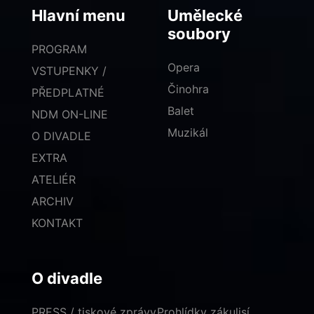
Hlavní menu
Umělecké
soubory
PROGRAM
Opera
VSTUPENKY /
Činohra
PŘEDPLATNÉ
Balet
NDM ON-LINE
Muzikál
O DIVADLE
EXTRA
ATELIÉR
ARCHIV
KONTAKT
O divadle
PRESS / tiskové zprávy
Prohlídky zákulisí