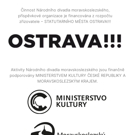
Činnost Národního divadla moravskoslezského,
příspěvkové organizace je financována z rozpočtu
zřizovatele – STATUTARNÍHO MĚSTA OSTRAVA!!!
Aktivity Národního divadla moravskoslezského jsou finančně
podporovány MINISTERSTVEM KULTURY ČESKÉ REPUBLIKY A
MORAVSKOSLEZSKÝM KRAJEM.