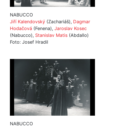
NABUCCO
Jiří Kalendovský
(Zachariáš),
Dagmar
Hodačová
(Fenena),
Jaroslav Kosec
(Nabucco),
Stanislav Matis
(Abdallo)
Foto: Josef Hradil
NABUCCO