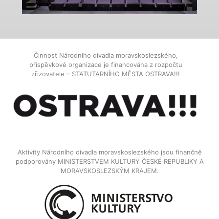
Činnost Národního divadla moravskoslezského,
příspěvkové organizace je financována z rozpočtu
zřizovatele – STATUTARNÍHO MĚSTA OSTRAVA!!!
Aktivity Národního divadla moravskoslezského jsou finančně
podporovány MINISTERSTVEM KULTURY ČESKÉ REPUBLIKY A
MORAVSKOSLEZSKÝM KRAJEM.