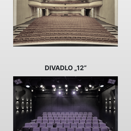
DIVADLO „12“