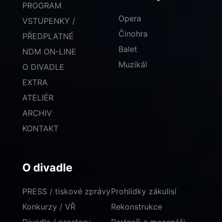
PROGRAM
Opera
VSTUPENKY /
Činohra
PŘEDPLATNÉ
Balet
NDM ON-LINE
Muzikál
O DIVADLE
EXTRA
ATELIÉR
ARCHIV
KONTAKT
O divadle
PRESS / tiskové zprávy
Prohlídky zákulisí
Konkurzy / VŘ
Rekonstrukce