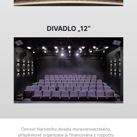
DIVADLO „12“
Činnost Národního divadla moravskoslezského,
příspěvkové organizace je financována z rozpočtu