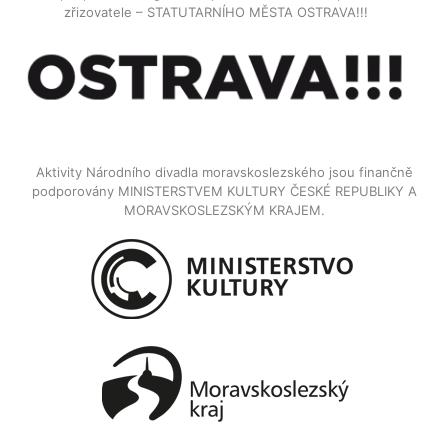
zřizovatele – STATUTARNÍHO MĚSTA OSTRAVA!!!
Aktivity Národního divadla moravskoslezského jsou finančně
podporovány MINISTERSTVEM KULTURY ČESKÉ REPUBLIKY A
MORAVSKOSLEZSKÝM KRAJEM.