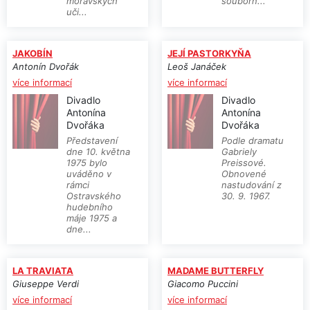
moravských
souborn...
uči...
JAKOBÍN
JEJÍ PASTORKYŇA
Antonín Dvořák
Leoš Janáček
více informací
více informací
Divadlo
Divadlo
Antonína
Antonína
Dvořáka
Dvořáka
Představení
Podle dramatu
dne 10. května
Gabriely
1975 bylo
Preissové.
uváděno v
Obnovené
rámci
nastudování z
Ostravského
30. 9. 1967.
hudebního
máje 1975 a
dne...
LA TRAVIATA
MADAME BUTTERFLY
Giuseppe Verdi
Giacomo Puccini
více informací
více informací