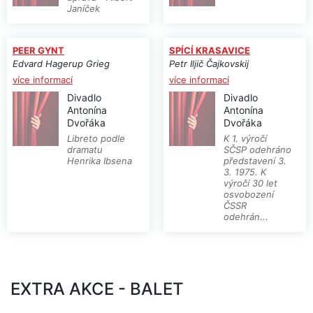
Janíček
PEER GYNT
SPÍCÍ KRASAVICE
Edvard Hagerup Grieg
Petr Iljič Čajkovskij
více informací
více informací
Divadlo
Divadlo
Antonína
Antonína
Dvořáka
Dvořáka
Libreto podle
K 1. výročí
dramatu
SČSP odehráno
Henrika Ibsena
představení 3.
3. 1975. K
výročí 30 let
osvobození
ČSSR
odehrán...
EXTRA AKCE - BALET