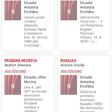
Divadlo
Divadlo
Antonína
Antonína
Dvořáka
Dvořáka
Libreto podle
Zahraničními
románu
hosty byli : - v
Aleandra
roli Pinkertona
Dumase Dáma
Bogdan
s kaméliemi.
Poprocki
Dne 19. června
(Polsko, 13. 4.
1966 zde
1975) - v ...
hostovala ...
PRODANÁ NEVĚSTA
RUSALKA
Bedřich Smetana
Antonín Dvořák
více informací
více informací
Divadlo Jiřího
Divadlo
Myrona
Antonína
Dvořáka
Dne 4. září
1971 se konalo
Obnovená
slavnostní
premiéra
představení
insenace:
Prodané
Rusalka (1965)
nevěsty k
Na obnovenou
zahájení
inscenaci