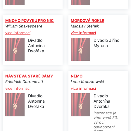
MNOHO POVYKU PRO NIC
MORDOVÁ ROKLE
William Shakespeare
Miloslav Stehlík
více informací
více informací
Divadlo
Divadlo Jiřího
Antonína
Myrona
Dvořáka
NÁVŠTĚVA STARÉ DÁMY
NĚMCI
Friedrich Dürrenmatt
Leon Kruczkowski
více informací
více informací
Divadlo
Divadlo
Antonína
Antonína
Dvořáka
Dvořáka
Inscenace je
věnovaná 30.
výročí
osvobození