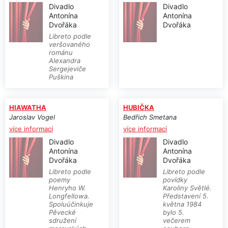
Divadlo
Divadlo
Antonína
Antonína
Dvořáka
Dvořáka
Libreto podle
veršovaného
románu
Alexandra
Sergejeviče
Puškina
HIAWATHA
HUBIČKA
Jaroslav Vogel
Bedřich Smetana
více informací
více informací
Divadlo
Divadlo
Antonína
Antonína
Dvořáka
Dvořáka
Libreto podle
Libreto podle
poemy
povídky
Henryho W.
Karoliny Světlé.
Longfellowa.
Představení 5.
Spoluúčinkuje
května 1984
Pěvecké
bylo 5.
sdružení
večerem