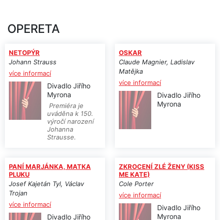
OPERETA
NETOPÝR
OSKAR
Johann Strauss
Claude Magnier, Ladislav
Matějka
více informací
více informací
Divadlo Jiřího
Myrona
Divadlo Jiřího
Myrona
Premiéra je
uváděna k 150.
výročí narození
Johanna
Strausse.
PANÍ MARJÁNKA, MATKA
ZKROCENÍ ZLÉ ŽENY (KISS
PLUKU
ME KATE)
Josef Kajetán Tyl, Václav
Cole Porter
Trojan
více informací
více informací
Divadlo Jiřího
Myrona
Divadlo Jiřího