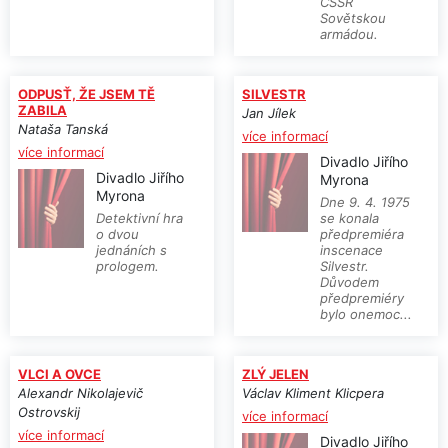
ČSSR
Sovětskou
armádou.
ODPUSŤ, ŽE JSEM TĚ
SILVESTR
ZABILA
Jan Jílek
Nataša Tanská
více informací
více informací
Divadlo Jiřího
Divadlo Jiřího
Myrona
Myrona
Dne 9. 4. 1975
Detektivní hra
se konala
o dvou
předpremiéra
jednáních s
inscenace
prologem.
Silvestr.
Důvodem
předpremiéry
bylo onemoc...
VLCI A OVCE
ZLÝ JELEN
Alexandr Nikolajevič
Václav Kliment Klicpera
Ostrovskij
více informací
více informací
Divadlo Jiřího