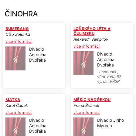
ČINOHRA
BUMERANG
LOŇSKÉHO LÉTA V
ČULIMSKU
Otto Zelenka
Alexandr Vampilov
více informací
více informací
Divadlo
Divadlo
Antonína
Antonína
Dvořáka
Dvořáka
Inscenace,
věnovaná 57.
výročí VŘSR.
MATKA
MĚSÍC NAD ŘEKOU
Karel Čapek
Fráňa Šrámek
více informací
více informací
Divadlo
Divadlo Jiřího
Antonína
Myrona
Dvořáka