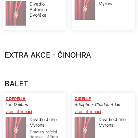
Myrona
Divadlo
Antonína
Dvořáka
EXTRA AKCE - ČINOHRA
BALET
COPPÉLIA
GISELLE
Léo Delibes
Adolphe - Charles Adam
více informací
více informací
Divadlo Jiřího
Divadlo Jiřího
Myrona
Myrona
Dramaturgická
úprava - Albert