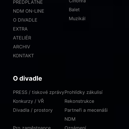
Činohra
PŘEDPLATNÉ
Balet
NDM ON-LINE
Muzikál
O DIVADLE
EXTRA
ATELIÉR
ARCHIV
KONTAKT
O divadle
PRESS / tiskové zprávy
Prohlídky zákulisí
Konkurzy / VŘ
Rekonstrukce
Divadla / prostory
Partneři a mecenáši
NDM
Pro zaměstnance
Oznámení