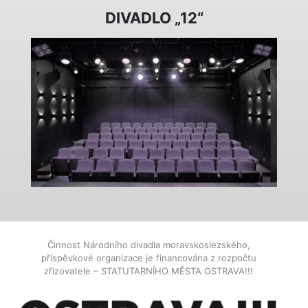
DIVADLO „12“
Činnost Národního divadla moravskoslezského,
příspěvkové organizace je financována z rozpočtu
zřizovatele – STATUTARNÍHO MĚSTA OSTRAVA!!!