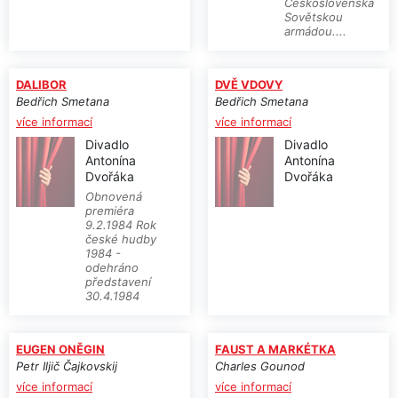
Československa
Sovětskou
armádou....
DALIBOR
DVĚ VDOVY
Bedřich Smetana
Bedřich Smetana
více informací
více informací
Divadlo
Divadlo
Antonína
Antonína
Dvořáka
Dvořáka
Obnovená
premiéra
9.2.1984 Rok
české hudby
1984 -
odehráno
představení
30.4.1984
EUGEN ONĚGIN
FAUST A MARKÉTKA
Petr Iljič Čajkovskij
Charles Gounod
více informací
více informací