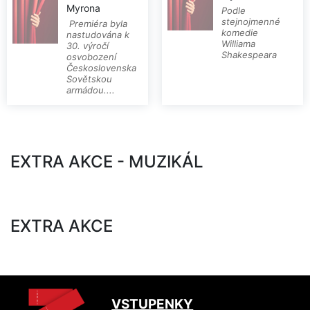
Myrona
Podle
stejnojmenné
Premiéra byla
komedie
nastudována k
Williama
30. výročí
Shakespeara
osvobození
Československa
Sovětskou
armádou....
EXTRA AKCE - MUZIKÁL
EXTRA AKCE
VSTUPENKY